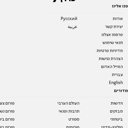
פנו אלינו
אודות
Pусский
יצירת קשר
عربية
פרסמו אצלנו
תנאי שימוש
מדיניות פרטיות
הצהרת נגישות
המייל האדום
עברית
English
מדורים
חדשות
העולם הערבי
פורום צע
מבזקים
תרבות ופנאי
פורום נשו
ביטחוני
ספורט
פורום בי
פוליטי-מדיני
פורומים
פורום בי