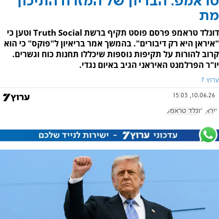
טראמפ: הבריון של המזרח התיכון
מת
דונלד טראמפ פרסם פוסט תקיף ברשת Truth Social וטען כי
"איראן היא רק דיבורים". בהמשך אמר בריאיון ל"פוקס" כי הוא
קרוב להורות על תקיפות נוספות שיכללו תחנות כוח וגשרים.
יו"ר הפרלמנט האיראני הגיב באיום נגדי.
ערוץ 7
10.06.26, 15:03
איראן
דונלד טראמפ