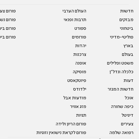
חדשות
העולם הערבי
פורום צע
מבזקים
תרבות ופנאי
פורום נשו
ביטחוני
ספורט
פורום בי
פוליטי-מדיני
פורומים
פורום בי
בארץ
יהדות
בעולם
צרכנות
משפט ופלילים
אופנה
כלכלה ונדל"ן
מוסיקה
דעות
פיוטקאסט
חדשות המגזר
ילדודס
אוכל
מודעות אבל
כיפה שחורה
מזג אוויר
דיגיטל
תגיות
צעירים
פורום הריון ולידה
רפואה שלמה
פורום לקראת נישואין וזוגיות