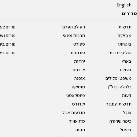
English
מדורים
חדשות
העולם הערבי
פורום צע
מבזקים
תרבות ופנאי
פורום נשו
ביטחוני
ספורט
פורום בי
פוליטי-מדיני
פורומים
פורום בי
בארץ
יהדות
בעולם
צרכנות
משפט ופלילים
אופנה
כלכלה ונדל"ן
מוסיקה
דעות
פיוטקאסט
חדשות המגזר
ילדודס
אוכל
מודעות אבל
כיפה שחורה
מזג אוויר
דיגיטל
תגיות