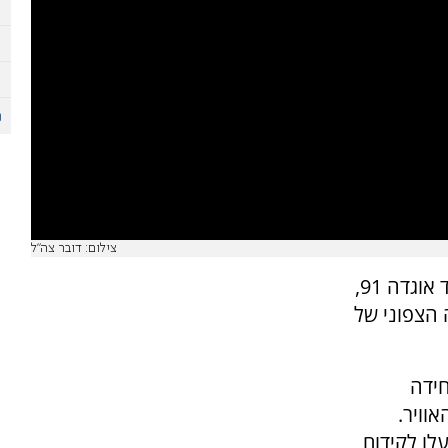
צילום: דובר צה"ל
יחידת האיסוף 'שחף' (869), הפועלת תחת פיקוד אוגדה 91,
הצפוני של
ידה
וויר.
-20 מחבלים שפעלו לקידום