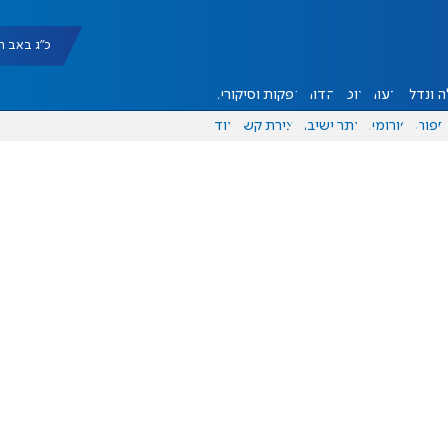
כ"ג באב תשפ"ו |
 ונדל"ן
דעות
אוכל
יהדות
הפקות וסיקורים
ספורט
פורומים
אתר ישיבה
יצירת קשר
עוד