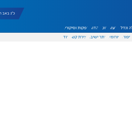
כ"ג באב תשפ"ו |
 ונדל"ן
דעות
אוכל
יהדות
הפקות וסיקורים
ספורט
פורומים
אתר ישיבה
יצירת קשר
עוד