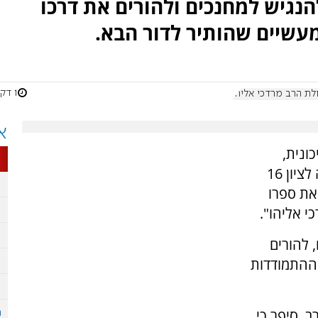
נגיש למחנכים ולהורים את דרכו
עשיים שהותיר לדור הבא.
1 דקות
א
ונית,
התארח באולפן ערוץ 7 במסגרת אירועי ההילולה לציון 16
את ספרו
י אליהו".
 להורים
 ההתמודדות
, סיפר כי