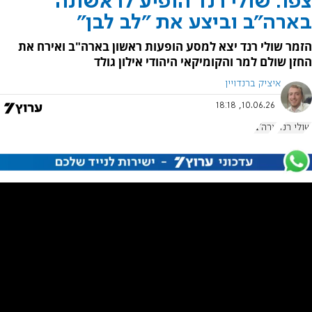
צפו: שולי רנד הופיע לראשונה
בארה"ב וביצע את "לב לבן"
הזמר שולי רנד יצא למסע הופעות ראשון בארה"ב ואירח את
החזן שולם למר והקומיקאי היהודי אילון גולד
איציק ברנדויין
10.06.26, 18:18
שולי רנד
ארה"ב