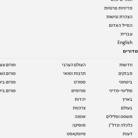
מדיניות פרטיות
הצהרת נגישות
המייל האדום
עברית
English
מדורים
חדשות
העולם הערבי
פורום צע
מבזקים
תרבות ופנאי
פורום נשו
ביטחוני
ספורט
פורום בי
פוליטי-מדיני
פורומים
פורום בי
בארץ
יהדות
בעולם
צרכנות
משפט ופלילים
אופנה
כלכלה ונדל"ן
מוסיקה
דעות
פיוטקאסט