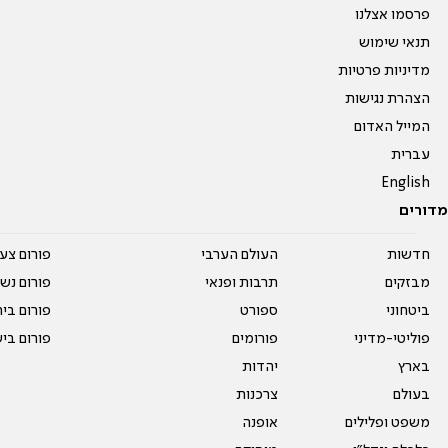
פרסמו אצלנו
תנאי שימוש
מדיניות פרטיות
הצהרת נגישות
המייל האדום
עברית
English
מדורים
חדשות
העולם הערבי
פורום צע
מבזקים
תרבות ופנאי
פורום נשו
ביטחוני
ספורט
פורום בי
פוליטי-מדיני
פורומים
פורום בי
בארץ
יהדות
בעולם
צרכנות
משפט ופלילים
אופנה