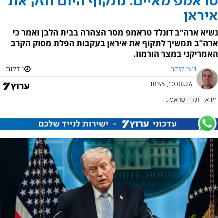
טראמפ מאיים: נתקוף היום חזק את
איראן
נשיא ארה"ב דונלד טראמפ מסר הצהרה בבית הלבן ואמר כי
ארה"ב תמשיך לתקוף את איראן בעקבות הפלת מסוק הקרב
האמריקני במצר הורמוז.
ניצן קידר
1 דקות
10.06.26, 18:45
איראן
דונלד טראמפ