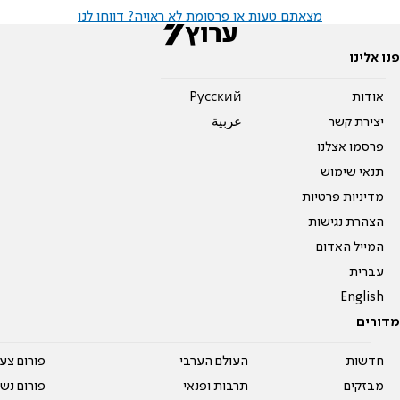
מצאתם טעות או פרסומת לא ראויה? דווחו לנו
פנו אלינו
אודות
Pусский
יצירת קשר
عربية
פרסמו אצלנו
תנאי שימוש
מדיניות פרטיות
הצהרת נגישות
המייל האדום
עברית
English
מדורים
חדשות
העולם הערבי
פורום צע
מבזקים
תרבות ופנאי
פורום נשו