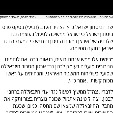
שר הביטחון: המערכה מול איראן רחוקה מלהסתיים
אלעד מלכה, משרד הביטחון
שר הביטחון ישראל כ"ץ הצהיר הערב (רביעי) בטקס פרס
ביטחון ישראל כי ישראל ממשיכה לפעול בעוצמה נגד
שלוחיה של איראן במזרח התיכון והדגיש כי המערכה נגד
איראן רחוקה מסיומה.
"בימים אלו ממש אנחנו רואים, בגאווה רבה, את לוחמינו
הגיבורים פועלים בעומק לבנון נגד ארגון הטרור חיזבאללה
שפועל בשליחות המשטר האיראני, ומנחיתים על ראשו
מכות קשות", אמר כ"ץ.
לדבריו, צה"ל ממשיך לפעול נגד יעדי חיזבאללה ברחבי
לבנון. "צה"ל פינה אתמול שכונה נוצרית בצור ותקף את
מחבלי החיזבאללה שמצאו שם מחסה. כמובן שכעת
התושבים ישובו לבתיהם", ציין. "אנחנו ממשיכים לתקוף