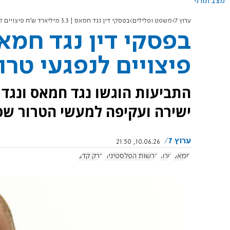
מצב תורני
ערוץ 7
משפט ופלילים
בפסקי דין נגד חמאס | 3.3 מיליארד ש"ח פיצויים לנפגעי טרור
פיצויים לנפגעי טרו
התביעות הוגשו נגד חמאס ונגד
ישירה ועקיפה למעשי הטרור שפגעו ב-516
ערוץ 7
10.06.26, 21:50
חמאס
טרור
הרשות הפלסטינית
ברק קדם