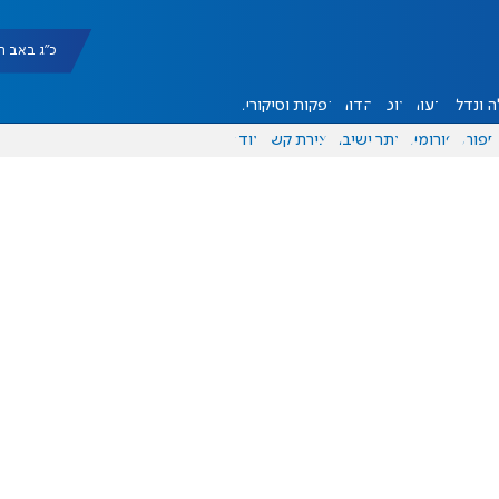
כ"ג באב תשפ"ו |
 ונדל"ן
דעות
אוכל
יהדות
הפקות וסיקורים
ספורט
פורומים
אתר ישיבה
יצירת קשר
עוד