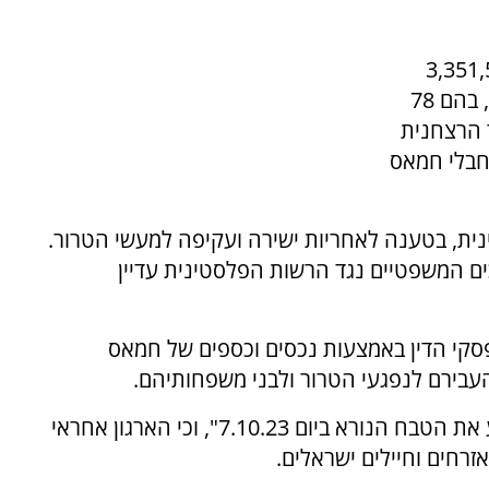
עומד על 3,351,523,862
שקלים, והוא כולל פיצויים עבור 516 נפגעי טרור, בהם 78
רור הרצחנית
 מחבלי חמאס
ית, בטענה לאחריות ישירה ועקיפה למעשי הטרור.
ים המשפטיים נגד הרשות הפלסטינית עדיין
פסקי הדין באמצעות נכסים וכספים של חמאס
עבירם לנפגעי הטרור ולבני משפחותיהם.
במסגרת התביעות צוין כי חמאס “יזם, תכנן וביצע את הטבח הנורא ביום 7.10.23", וכי הארגון אחראי
זרחים וחיילים ישראלים.