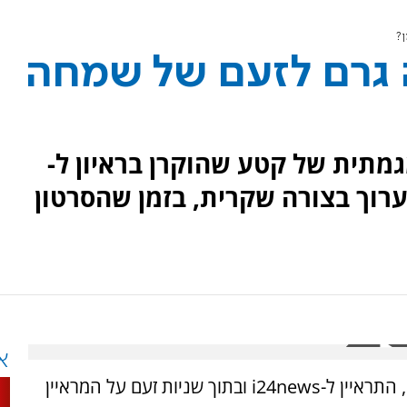
ן?
ה גרם לזעם של שמחה
גמתית של קטע שהוקרן בראיון ל-
קטע ערוך בצורה שקרית, בזמן שהסרטון
א
יו"ר ועדת החוקה של הכנסת, ח"כ שמחה רוטמן, התראיין ל-i24news ובתוך שניות זעם על המראיין