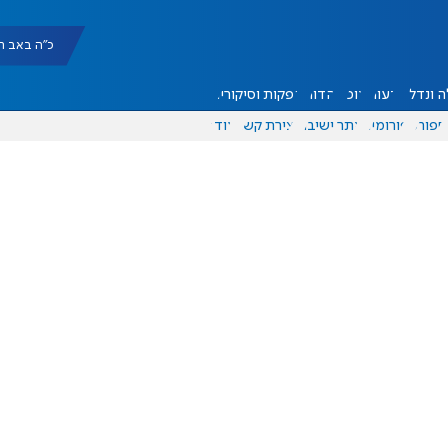
כ"ה באב תשפ"ו |
 ונדל"ן
דעות
אוכל
יהדות
הפקות וסיקורים
ספורט
פורומים
אתר ישיבה
יצירת קשר
עוד