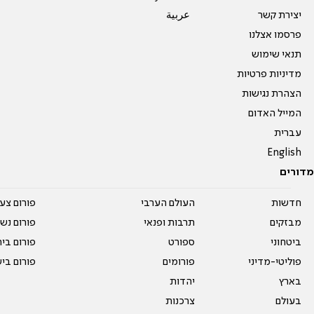
יצירת קשר
عربية
פרסמו אצלנו
תנאי שימוש
מדיניות פרטיות
הצהרת נגישות
המייל האדום
עברית
English
מדורים
חדשות
העולם הערבי
פורום צע
מבזקים
תרבות ופנאי
פורום נשו
ביטחוני
ספורט
פורום בי
פוליטי-מדיני
פורומים
פורום בי
בארץ
יהדות
בעולם
צרכנות