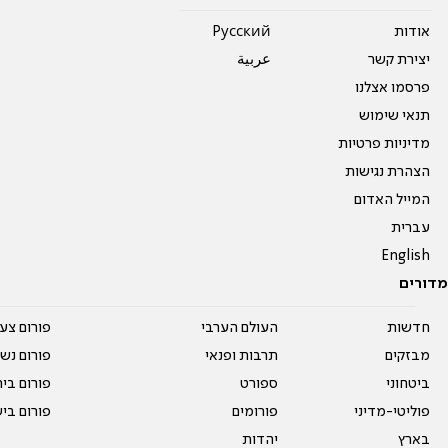
אודות
Pусский
יצירת קשר
عربية
פרסמו אצלנו
תנאי שימוש
מדיניות פרטיות
הצהרת נגישות
המייל האדום
עברית
English
מדורים
חדשות
העולם הערבי
פורום צע
מבזקים
תרבות ופנאי
פורום נשו
ביטחוני
ספורט
פורום בי
פוליטי-מדיני
פורומים
פורום בי
בארץ
יהדות