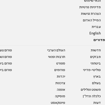
תנאי שימוש
מדיניות פרטיות
הצהרת נגישות
המייל האדום
עברית
English
מדורים
חדשות
העולם הערבי
פורום צע
מבזקים
תרבות ופנאי
פורום נשו
ביטחוני
ספורט
פורום בי
פוליטי-מדיני
פורומים
פורום בי
בארץ
יהדות
בעולם
צרכנות
משפט ופלילים
אופנה
כלכלה ונדל"ן
מוסיקה
דעות
פיוטקאסט