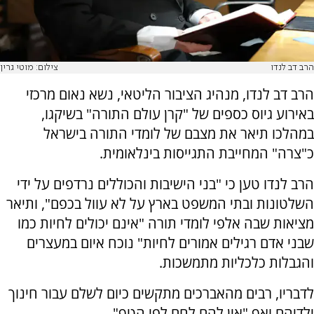
הרב דב לנדו
צילום: מוטי גרין
הרב דב לנדו, מנהיג הציבור הליטאי, נשא נאום מרכזי
באירוע גיוס כספים של "קרן עולם התורה" בשיקגו,
במהלכו תיאר את מצבם של לומדי התורה בישראל
כ"צרה" המחייבת התגייסות בינלאומית.
הרב לנדו טען כי "בני הישיבות והכוללים נרדפים על ידי
השלטונות ובתי המשפט בארץ על לא עוול בכפם", ותיאר
מציאות שבה אלפי לומדי תורה "אינם יכולים לחיות כמו
שבני אדם רגילים אמורים לחיות" נוכח איום במעצרים
והגבלות כלכליות מתמשכות.
לדבריו, רבים מהאברכים מתקשים כיום לשלם עבור חינוך
ילדיהם ואף "אין להם לחם לפי הטף".