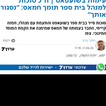
עימות בשועפאט | ח"כ סוכות
למנהל בית ספר תומך חמאס: "נסגור
אותך"
סוכות סייר בבית ספר בשועאפט והתעמת עם מנהלו, חמזה
קיייסי, החבר בעמותה של חמאס שמימנה את הקמת המוסד
החינוכי. צפו
חזקי ברוך
1 דקות
11.06.26, 11:18
חמאס
מזרח ירושלים
צבי סוכות