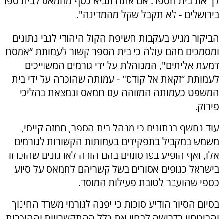
לך את בית הספר. אם אתה תביא כסף מחמאס לבית ספר
בירושלים - לא תקבל שקל מהמדינה".
הביקור מגיע בעקבות חשיפת הקול היהודי לגבי נתונים
ומסמכים מהם עולה כי בית הספר קשור לעמותת “אמסח
דמעת אליתים", המנוהלת על ידי גורמים המשוייכים
לעמותת “זקאת אל קודס" - עמותה שהוכרה על ידי בית
המשפט כעמותה המזוהה עם חמאס ונמצאת בהליכי
פירוק.
עוד נחשף בנתונים כי מנהל בית הספר, חמזה קייסי,
משמש במקביל בתפקידים בעמותות הקשורות לגורמים
אלו, ואף הופיע בפרסומים בהם הודה לארגונים שהוכרזו
בישראל כגופים אסורים בשל קשריהם לחמאס על סיוע
כספי שהועבר לטובת פעילות המוסד.
בסיום הסיור הודיע סוכות כי יפנה לגורמי משרד החינוך
והביטחון בדרישה לבחון את כלל ההתקשרויות וההיכרות