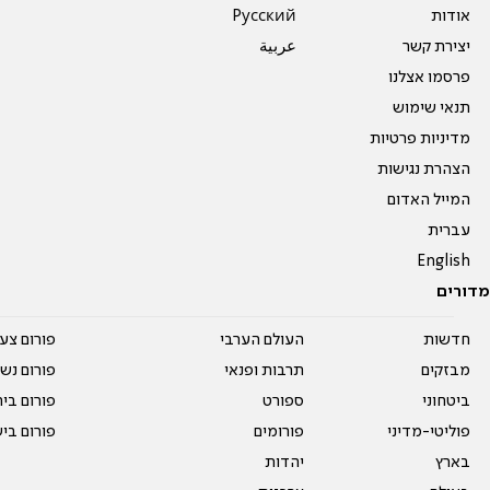
אודות
Pусский
יצירת קשר
عربية
פרסמו אצלנו
תנאי שימוש
מדיניות פרטיות
הצהרת נגישות
המייל האדום
עברית
English
מדורים
חדשות
העולם הערבי
פורום צע
מבזקים
תרבות ופנאי
פורום נשו
ביטחוני
ספורט
פורום בי
פוליטי-מדיני
פורומים
פורום בי
בארץ
יהדות