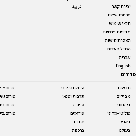
יצירת קשר
عربية
פרסמו אצלנו
תנאי שימוש
מדיניות פרטיות
הצהרת נגישות
המייל האדום
עברית
English
מדורים
חדשות
העולם הערבי
פורום צע
מבזקים
תרבות ופנאי
פורום נשו
ביטחוני
ספורט
פורום בי
פוליטי-מדיני
פורומים
פורום בי
בארץ
יהדות
בעולם
צרכנות