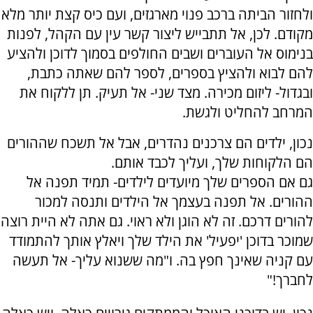
ולחזור הביתה ברכב פנוי מארגזים, ועם כיס קצת יותר מלא
מקודם. לכן, אל תתבייש ליצור קשר עין עם הקהל, לפנות
בנימוס אל העוברים ושבים החולפים בסמוך לדוכן ולהציע
להם לבוא ולהציץ בספרים, לספר להם שאתה כתבת,
ובגדול- ליזום מכירה. מצד שני- אל תעיק. תן ללקוח את
המרחב להחליט ולגשת.
נכון, ילדים הם צרכנים נהדרים, אבל אל תשכח שההורים
הם הלקוחות שלך, ועליך לכבד אותם.
גם אם הספרים שלך מיועדים לילדים- תמיד תפנה אל
ההורים. אל תפנה בעצמך אל הילדים ותנסה למכור
להורים דרכם. זה לא הוגן ולא ראוי. גם אתה לא היית רוצה
שמוכר בדוכן 'יפעיל' את הילד שלך ויאלץ אותך להתמודד
עם קניה שאינך חפץ בה. ו"מה ששנוא עליך- אל תעשה
לחברך!"