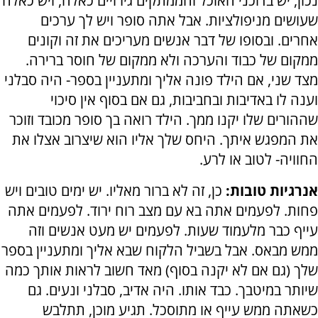
נכון, יש בדוכני האוכל והממתקים גירויים כאלה, ויש כאלה
שעושים מניפולציות. אבל אתה סופר ויש לך ערכים
אחרים. ובסופו של דבר אנשים מעריכים את זה וקונים
ממקום של כבוד והערכה ולא ממקום של חוסר ברירה.
מצד שני, אם הילד פונה אליך ומתעניין בספר- היה סבלני
וענה לו באדיבות ובחביבות, גם אם בסוף אין סיכוי
שההורים שלו יקנו ממך. הילד רואה בך סופר מכובד וזוכר
את המפגש איתך. היחס שלך אליו הוא שיצרוב אצלו את
החוויה- לטוב או לרע.
אנרגיות טובות:
כן, זה לא ברור מאליו. יש ימים טובים ויש
פחות. לפעמים אתה בא עם מצב רוח ירוד. לפעמים אתה
עייף כבר מלעמוד שעות. לפעמים יש מעט אנשים וזה
ממש מבאס. אבל בשביל הלקוח שבא אליך ומתעניין בספר
שלך (גם אם לא יקנה בסוף) מאד חשוב לראות אותך כמה
שיותר במיטבך. כבד אותו. היה אדיב, סבלני ונעים. גם
כשאתה ממש עייף או מתוסכל. תגיע מוכן, תתלבש