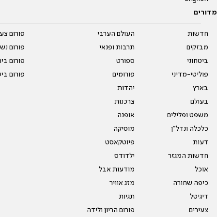
מדורים
חדשות
העולם הערבי
פורום צע
מבזקים
תרבות ופנאי
פורום נשו
ביטחוני
ספורט
פורום בי
פוליטי-מדיני
פורומים
פורום בי
בארץ
יהדות
בעולם
צרכנות
משפט ופלילים
אופנה
כלכלה ונדל"ן
מוסיקה
דעות
פיוטקאסט
חדשות המגזר
ילדודס
אוכל
מודעות אבל
כיפה שחורה
מזג אוויר
דיגיטל
תגיות
צעירים
פורום הריון ולידה