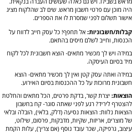
מראש בשבילו. ויש גם כאלה שעושים העברה בנקאית.
היה מוכן עם פרטי חשבון מראש. שים לב שהלקוח מציג
אישור תשלום לפני שמסרת לו את הספרים.
קבלות/חשבוניות:
אל תחפף! כל עסק חייב לדווח על
הכנסות, וחייב לשלם מיסים בהתאם.
במידה ויש לך מכשיר מתאים- הוצא חשבונית לכל לקוח
מיד בסיום העיסקה.
במידה ואתה עסק קטן ואין לך מכשיר מתאים- הוצא
חשבונית מרוכזת על כל ההכנסות בסיום האירוע.
הוצאות:
יצרת קשר, בדקת פרטים, הכל מתאים והחלטת
להצטרף ליריד? רגע לפני שאתה סוגר- קח בחשבון
הוצאות נלוות: הוצאות נסיעה (דלק, בלאי), הובלה ובלאי
של מוצרים, אריזות, שקיות, מדבקות, פרסום, שילוט,
עיצוב, גרפיקה, שכר עובד נוסף (אם צריך), עלות הקמת