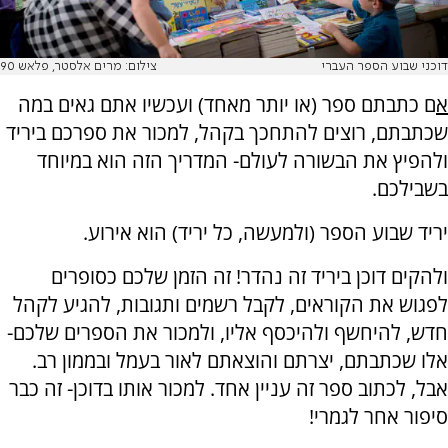
דוכני שבוע הספר העברי
צילום: מרים אלסטר, פלאש 90
א
ם כתבתם ספר (או יותר מאחד) ועכשיו אתם גאים במה
שכתבתם, רוצים להתחכך בקהל, למכור את ספרכם ביריד
ולהפיץ את הבשורה לעולם- המדריך הזה הוא במיוחד
בשבילכם.
יריד שבוע הספר (ולמעשה, כל יריד) הוא אירוע.
ולהקים דוכן ביריד זה נהדר! זה הזמן שלכם כסופרים
לפגוש את הקוראים, לקבל רשמים ותגובות, להגיע לקהל
חדש, להיחשף ולהיכסף אליו, ולמכור את הספרים שלכם-
אלו שכתבתם, יצרתם והוצאתם לאור בעמל ובממון רב.
אבל, לכתוב ספר זה עניין אחד. למכור אותו בדוכן- זה כבר
סיפור אחר לגמרי!