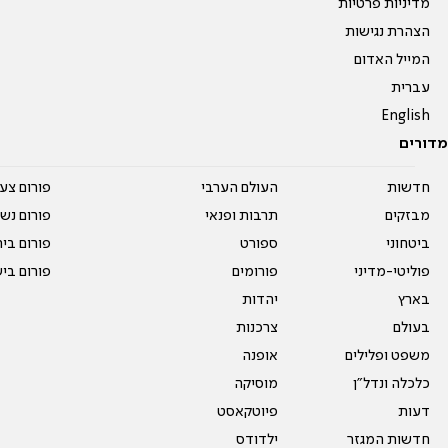
מדיניות פרטיות
הצהרת נגישות
המייל האדום
עברית
English
מדורים
חדשות
העולם הערבי
פורום צע
מבזקים
תרבות ופנאי
פורום נשו
ביטחוני
ספורט
פורום בי
פוליטי-מדיני
פורומים
פורום בי
בארץ
יהדות
בעולם
צרכנות
משפט ופלילים
אופנה
כלכלה ונדל"ן
מוסיקה
דעות
פיוטקאסט
חדשות המגזר
ילדודס