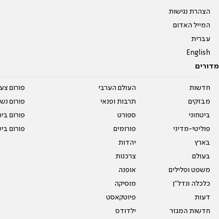
הצהרת נגישות
המייל האדום
עברית
English
מדורים
חדשות
העולם הערבי
פורום צע
מבזקים
תרבות ופנאי
פורום נשו
ביטחוני
ספורט
פורום בי
פוליטי-מדיני
פורומים
פורום בי
בארץ
יהדות
בעולם
צרכנות
משפט ופלילים
אופנה
כלכלה ונדל"ן
מוסיקה
דעות
פיוטקאסט
חדשות המגזר
ילדודס