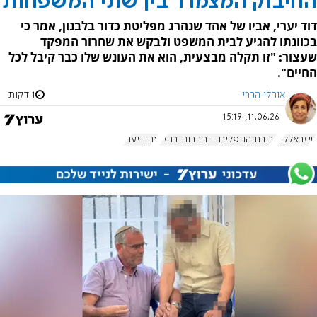
החיבוק המצמרר בין שתי המשפחות
דוד יערי, אביו של אהד שנהרג מפליטת כדור בלבנון, אמר כי
בכוונתו להגיע לבית המשפט ולבקש את שחרור המפקד
שעצור: "זו תקלה מבצעית, הוא את העונש שלו כבר קיבל לכל
החיים".
אורלי הררי
1 דקות
11.06.26, 15:19
חיזבאללה
גבורת הנופלים - חרבות ברזל
אהד יערי