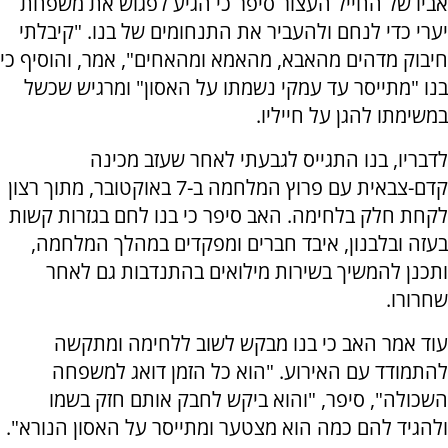
אביו של החייל העצור סיפר כי הגיע לפגוש את משפחת
יערי כדי לנחם ולהעביר את התנחומים של בנו. "קיבלתי
חיבוק מדהים מהאבא, מהאמא ומהאחים", אמר, והוסיף כי
בנו "מתייסר עד עמקי נשמתו על האסון" ומרגיש שכשל
במשימתו להגן על חייליו.
לדבריו, בנו התגייס לגבעתי לאחר שעזב מכינה
קדם-צבאית עם פרוץ המלחמה ב-7 באוקטובר, מתוך רצון
לקחת חלק בלחימה. האב סיפר כי בנו לחם בגזרות קשות
בעזה ובלבנון, איבד חברים ומפקדים במהלך המלחמה,
ותכנן להמשיך בשירות מילואים בהתנדבות גם לאחר
שחרורו.
עוד אמר האב כי בנו מבקש לשוב ללחימה ומתקשה
להתמודד עם האירוע. "הוא כל הזמן דואג למשפחה
השכולה", סיפר, "והוא ביקש לחבק אותם חזק בשמו
ולהגיד להם כמה הוא מצטער ומתייסר על האסון הנורא".