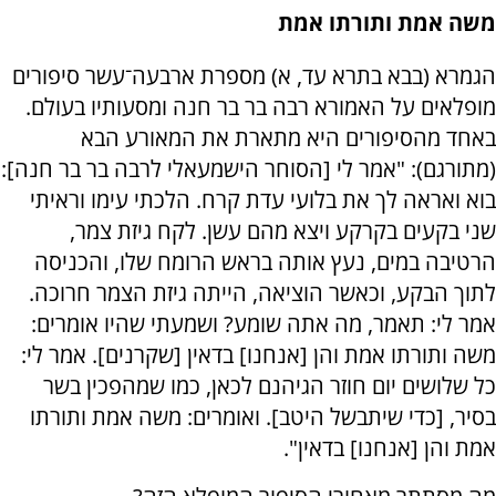
משה אמת ותורתו אמת
הגמרא (בבא בתרא עד, א) מספרת ארבעה־עשר סיפורים
מופלאים על האמורא רבה בר בר חנה ומסעותיו בעולם.
באחד מהסיפורים היא מתארת את המאורע הבא
(מתורגם): "אמר לי [הסוחר הישמעאלי לרבה בר בר חנה]:
בוא ואראה לך את בלועי עדת קרח. הלכתי עימו וראיתי
שני בקעים בקרקע ויצא מהם עשן. לקח גיזת צמר,
הרטיבה במים, נעץ אותה בראש הרומח שלו, והכניסה
לתוך הבקע, וכאשר הוציאה, הייתה גיזת הצמר חרוכה.
אמר לי: תאמר, מה אתה שומע? ושמעתי שהיו אומרים:
משה ותורתו אמת והן [אנחנו] בדאין [שקרנים]. אמר לי:
כל שלושים יום חוזר הגיהנם לכאן, כמו שמהפכין בשר
בסיר, [כדי שיתבשל היטב]. ואומרים: משה אמת ותורתו
אמת והן [אנחנו] בדאין".