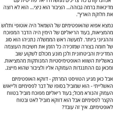
"אנחנו קודם כול צריכים ממשלה ריאל־פוליטית עם
מדינאות ברמה גבוהה... הציבור הוא ניצי... הוא לא רוצה
את חלוקת הארץ".
נמצא אפוא שהאופטימיזם של השמאל היה אוטופי ותלוש
מהמציאות, בעוד הריאליזם של הימין היה הדבר המפוכח
וההגיוני ביותר. למעשה ראש הממשלה נתניהו הוא סוג
של חומה בצורה שמזכירה כל הזמן את חשיבות העוצמה
המדינית והביטחונית ולכן מונע מכולם לשקוע שוב
באשליות השווא האופטימיסטיות המנותקות מהמציאות.
ומכאן גם ההתנגדות העמוקה אליו ולציבור שהוא מייצג.
אבל כאן מגיע הטוויסט המרתק - דווקא האופטימיזם
האשלייתי - הוא שמוביל בסופו של דבר לפסימיזם ולייאוש
העמוק והנורא מכול; בעוד ריאליזם מפוכח מוביל בטווח
הקצר לפסימיזם אבל הוא דווקא מוביל לאט ובטוח
לאופטימיזם. איך זה עובד?