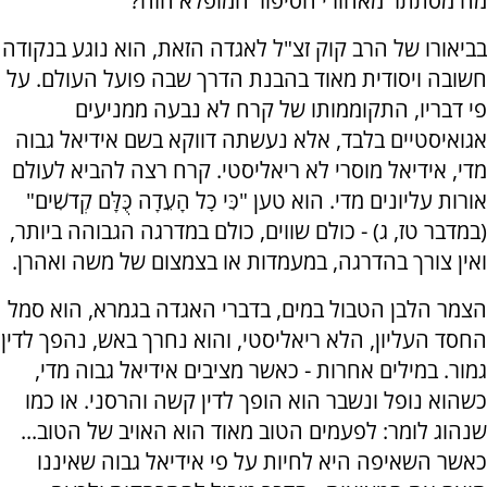
מה מסתתר מאחורי הסיפור המופלא הזה?
בביאורו של הרב קוק זצ"ל לאגדה הזאת, הוא נוגע בנקודה
חשובה ויסודית מאוד בהבנת הדרך שבה פועל העולם. על
פי דבריו, התקוממותו של קרח לא נבעה ממניעים
אגואיסטיים בלבד, אלא נעשתה דווקא בשם אידיאל גבוה
מדי, אידיאל מוסרי לא ריאליסטי. קרח רצה להביא לעולם
אורות עליונים מדי. הוא טען "כִּי כׇל הָעֵדָה כֻּלָּם קְדֹשִׁים"
(במדבר טז, ג) - כולם שווים, כולם במדרגה הגבוהה ביותר,
ואין צורך בהדרגה, במעמדות או בצמצום של משה ואהרן.
הצמר הלבן הטבול במים, בדברי האגדה בגמרא, הוא סמל
החסד העליון, הלא ריאליסטי, והוא נחרך באש, נהפך לדין
גמור. במילים אחרות - כאשר מציבים אידיאל גבוה מדי,
כשהוא נופל ונשבר הוא הופך לדין קשה והרסני. או כמו
שנהוג לומר: לפעמים הטוב מאוד הוא האויב של הטוב...
כאשר השאיפה היא לחיות על פי אידיאל גבוה שאיננו