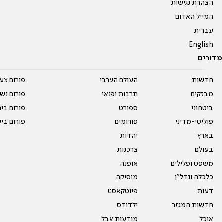
הצהרת נגישות
המייל האדום
עברית
English
מדורים
חדשות
העולם הערבי
פורום צע
מבזקים
תרבות ופנאי
פורום נשו
ביטחוני
ספורט
פורום בי
פוליטי-מדיני
פורומים
פורום בי
בארץ
יהדות
בעולם
צרכנות
משפט ופלילים
אופנה
כלכלה ונדל"ן
מוסיקה
דעות
פיוטקאסט
חדשות המגזר
ילדודס
אוכל
מודעות אבל