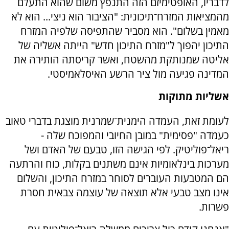
לדבריו, האופטימיזם הזה התנפץ משום שהוא התעלם
מהמציאות המזרח־תיכונית: "הציבור הוא ניצי... הוא לא
מאמין בשלום". הוא מסביר שהתפיסה שלפיה המזרח
התיכון יהפוך ל"מזרח התיכון חדש" הייתה אשליה של
אליטה שמנותקת מהשטח, ואשר קריסתה הותירה את
המדינה פגיעה מול ציר הרשע האיסלאמיסטי.
אשליות מתוקות
לעומת זאת, העמדה הימנית־שמרנית מוצגת בדברי טאוב
כעמדה "פסימית" במובן החיובי והמפוכח שלה -
ריאל־פוליטיק. לפי הגישה הזו, טבעם של האדם ושל
מערכות בינלאומיות אינם משתנים בקלות, כוח והרתעה
הם המטבעות העוברים לסוחר במזרח התיכון, והשלום
אינו מצב טבעי אלא תוצאה של עוצמה צבאית חסרת
פשרות.