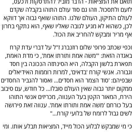
תואם את המציאות - הדבר מוביל להתרסקות ולכעס,
לזעם ולתסכול. וזהו גם סוד עולם התוהו בקבלה שקדם
לעולם התיקון, העולם שלנו. התוהו שואף גבוה אך דווקא
לכן, כשהוא לא מגיע לגובה שאליו שאף, הוא נתקף בחרון
אף מריר ומבקש להחריב את הכול.
וכפי שכתב פרופ' שלום רוזנברג ז"ל על דברי עדת קרח
באגדה הזאת: "'משה אמת ותורתו אמת', כי מדת האמת,
תפארת בלשון הקבלה, היא הסינתזה הנכונה בין חסד
וגבורה. אנשי קורח 'בדאים', למרות רוממות האידיאלים
שבפיהם: 'סוד הצמר הוא חסדים... ואסור להגביר החסדים
ממקום יותר גבוה שאין העולם סובלו... כל חודש, עם סיבוב
הירח, המאור הקטן בעל הענווה, מכריזים אנשי התוהו
בעל כורחם 'משה אמת ותורתו אמת'. ענווה זאת פירושה
לשים גבול לרומח של בלועי קורח..."
כי מי שמבקש לבלוע הכול מייד, המציאות תבלע אותו. ומי