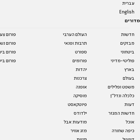
עברית
English
מדורים
חדשות
העולם הערבי
פורום צע
מבזקים
תרבות ופנאי
פורום נשו
ביטחוני
ספורט
פורום בי
פוליטי-מדיני
פורומים
פורום בי
בארץ
יהדות
בעולם
צרכנות
משפט ופלילים
אופנה
כלכלה ונדל"ן
מוסיקה
דעות
פיוטקאסט
חדשות המגזר
ילדודס
אוכל
מודעות אבל
כיפה שחורה
מזג אוויר
דיגיטל
תגיות