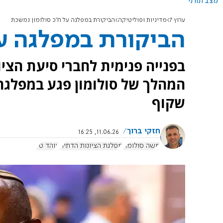
מצב תורני
ערוץ 7
מדיניות ופוליטיקה
הביקורת במפלגה על ח"כ סולומון נמשכת
הביקורת במפלגה על
בפנייה פנימית לחברי סיעת הציו
המהלך של סולומון פגע במפלגה 
שקוף
חזקי ברוך
11.06.26, 16:25
משה סולומון
מפלגת הציונות הדתית
אוהד טל