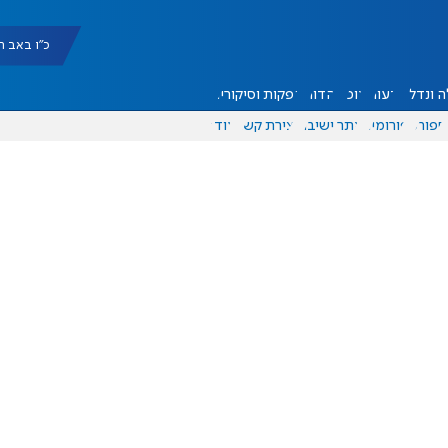
כ"ו באב תשפ"ו |
 ונדל"ן
דעות
אוכל
יהדות
הפקות וסיקורים
ספורט
פורומים
אתר ישיבה
יצירת קשר
עוד