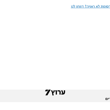
ומת לא ראויה? דווחו לנו
ים
שות
חדשות המגזר
פורומים
תגי