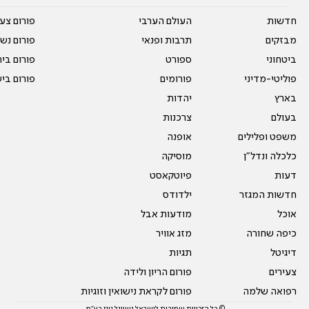
חדשות
העולם הערבי
פורום צע
מבזקים
תרבות ופנאי
פורום נשו
ביטחוני
ספורט
פורום בי
פוליטי-מדיני
פורומים
פורום בי
בארץ
יהדות
בעולם
צרכנות
משפט ופלילים
אופנה
כלכלה ונדל"ן
מוסיקה
דעות
פיוטקאסט
חדשות המגזר
ילדודס
אוכל
מודעות אבל
כיפה שחורה
מזג אוויר
דיגיטל
תגיות
צעירים
פורום הריון ולידה
רפואה שלמה
פורום לקראת נישואין וזוגיות