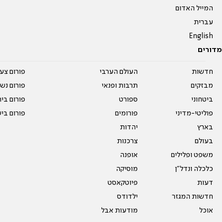
המייל האדום
עברית
English
מדורים
חדשות
העולם הערבי
פורום צע
מבזקים
תרבות ופנאי
פורום נשו
ביטחוני
ספורט
פורום בי
פוליטי-מדיני
פורומים
פורום בי
בארץ
יהדות
בעולם
צרכנות
משפט ופלילים
אופנה
כלכלה ונדל"ן
מוסיקה
דעות
פיוטקאסט
חדשות המגזר
ילדודס
אוכל
מודעות אבל