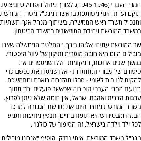
המרי העברי (1945-1946). לצורך ניהול הפרויקט וביצועו,
תוקם ועדת היגוי משותפת בראשות מנכ"ל משרד המורשת
ומנכ"ל משרד ראש הממשלה, בשיתוף מנהל אגף תשתיות
במשרד המורשת ויחידת המוזיאונים במשרד הביטחון.
שר המורשת עמיחי אליהו בירך, "החלטת הממשלה שאנו
מובילים היום היא חובה מוסרית ותיקון של עוול היסטורי.
במשך שנים ארוכות, המקומות הללו שמספרים את
סיפורם של גיבורי המחתרות - אלו שמסרו את נפשם כדי
להקים לנו בית לאומי - סבלו מהזנחה כואבת ומתמשכת.
תנועת המרי העברי הוכיחה שכאשר פועלים יחד מתוך
ערבות הדדית ואהבת ישראל, אין חומה שלא ניתן לפרוץ.
משרד המורשת מחזיר היום את מורשת הגבורה למרכז
הבמה ומבטיח שהיא תופח בחיים, תנפץ מחיצות ותגיע
לכל ילד וילדה בישראל, זה הסיפור של כולנו".
מנכ"ל משרד המורשת, איתי גרנק, הוסיף "אנחנו מובילים