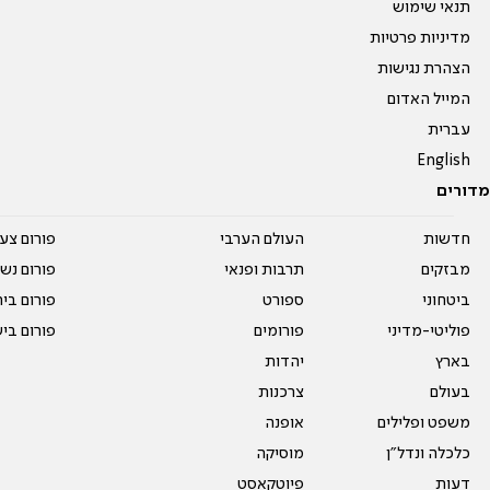
תנאי שימוש
מדיניות פרטיות
הצהרת נגישות
המייל האדום
עברית
English
מדורים
חדשות
העולם הערבי
פורום צע
מבזקים
תרבות ופנאי
פורום נשו
ביטחוני
ספורט
פורום בי
פוליטי-מדיני
פורומים
פורום בי
בארץ
יהדות
בעולם
צרכנות
משפט ופלילים
אופנה
כלכלה ונדל"ן
מוסיקה
דעות
פיוטקאסט