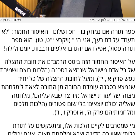
הרב יואל בן נון באולפן ערוץ 7
צילום: ערוץ 7
ספר תורה אם נמחק בו - חס ושלום - האיסור החמור: "לא
תעמד על דם רעך, אני ה' " (ויקרא י"ט, טז), הוא ספר
תורה פסול, אפילו אם יהגו בו אלפים ורבבות, יומם ולילה!
על האיסור החמור הזה ביסס הרמב"ם את חובת ההצלה
של כל אדם מישראל שנמצא בסכנה (הלכות רוצח ושמירת
נפש פרק א', יד), ומעל לחובת ההצלה של כל יחיד
שנמצא בסכנה עומדת החובה מן התורה לצאת ל'מלחמת
מצוה' של 'עזרת ישראל מיד צר שבא עליהם', מלחמה
שאליה 'כולם יוצאים' בלי שום פטורים (הלכות מלכים
ומלחמותיהם פרק ה', א ופרק ז', ד).
מי שמסרבים לקיים הלכות אלו, ומתעקשים על 'תורת
גלות' שאין בה מדינה וצבא ומלחמת מצוה, אינם יכולים