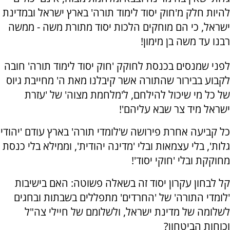
להיות חלק מ'חוק יסוד לימוד תורה' בארץ ישראל ובמדינת
ישראל, כי הם מוחקים הלכות יסוד מתורת משה - ממשה
רבנו עד משה בן מימון!
לפני שמנסים בכנסת לחוקק 'חוק יסוד לימוד תורה' חובה
לקבוע בבירור שהתורה אשר קיבלנו מאת ה' מחייבת גיוס
של כל מי שיכול להילחם, ל'מלחמת מצוה' של 'עזרת
ישראל מיד צר שבא עליהם'!
כל קביעה אחרת פירושה ש'לומדי תורה' בארץ עודם 'יהודי
גלות', בלי עצמאות ובלי 'מדינה יהודית', וממילא בלי כנסת
מחוקקת ובלי 'חוקי יסוד'!
קל לבחון עקרון יסוד זה בשאלה פשוטה: האם בישיבות
'לומדי התורה' של 'החרדים' מתפללים בשבתות ובחגים
לשלומה של מדינת ישראל, ולשלומם של חיילי צה"ל
וכוחות הביטחון?