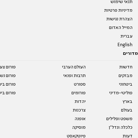
תנאי שימוש
מדיניות פרטיות
הצהרת נגישות
המייל האדום
עברית
English
מדורים
חדשות
העולם הערבי
פורום צע
מבזקים
תרבות ופנאי
פורום נשו
ביטחוני
ספורט
פורום בי
פוליטי-מדיני
פורומים
פורום בי
בארץ
יהדות
בעולם
צרכנות
משפט ופלילים
אופנה
כלכלה ונדל"ן
מוסיקה
דעות
פיוטקאסט