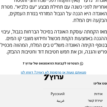
אוגדת "גלעד" (96) הוקמה לפני שנה וחצי ותפסה
אחריות לפני כשנה עם תחילת מבצע "עם כלביא". מטרת
האוגדה היא הגנה על הגבול המזרחי בגזרת העמקים,
הבקעה וים המלח.
מאז הקמתה עוסקת האוגדה בסיכול הברחות בגבול, עיבוי
ההגנה באמצעות הקמת מכשול וחידוש מוצבי קו המים.
בנוסף הקימה האוגדה משל"ט בים המלח, המהווה מכפיל
פו"ש והגנה, וכן את חמש חטיבות דוד וחטיבות ההבזק.
הצטרפו לקבוצת הוואטצאפ של ערוץ 7
מצאתם טעות או פרסומת לא ראויה? דווחו לנו
פנו אלינו
אודות
Pусский
יצירת קשר
عربية