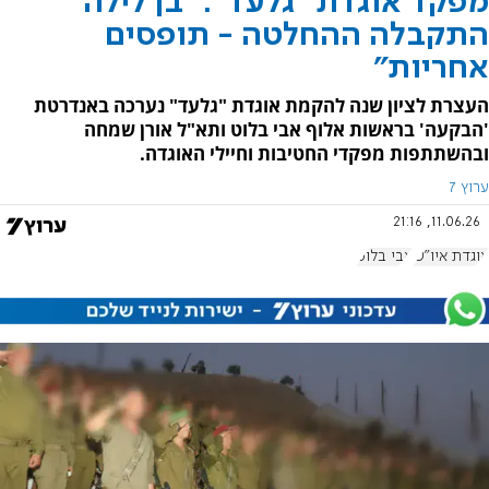
מפקד אוגדת "גלעד": "בן לילה
התקבלה ההחלטה - תופסים
אחריות"
העצרת לציון שנה להקמת אוגדת "גלעד" נערכה באנדרטת
'הבקעה' בראשות אלוף אבי בלוט ותא"ל אורן שמחה
ובהשתתפות מפקדי החטיבות וחיילי האוגדה.
ערוץ 7
11.06.26, 21:16
אוגדת איו"ש
אבי בלוט