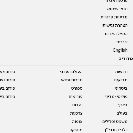
פרסמו אצלנו
תנאי שימוש
מדיניות פרטיות
הצהרת נגישות
המייל האדום
עברית
English
מדורים
חדשות
העולם הערבי
פורום צע
מבזקים
תרבות ופנאי
פורום נשו
ביטחוני
ספורט
פורום בי
פוליטי-מדיני
פורומים
פורום בי
בארץ
יהדות
בעולם
צרכנות
משפט ופלילים
אופנה
כלכלה ונדל"ן
מוסיקה