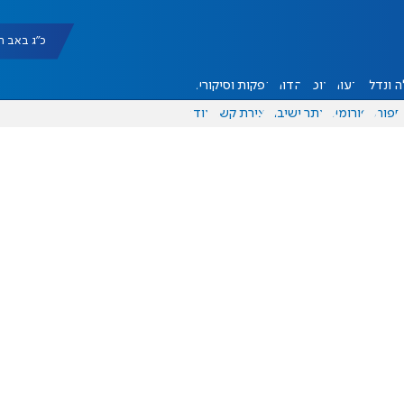
כ"ג באב תשפ"ו |
 ונדל"ן
דעות
אוכל
יהדות
הפקות וסיקורים
ספורט
פורומים
אתר ישיבה
יצירת קשר
עוד