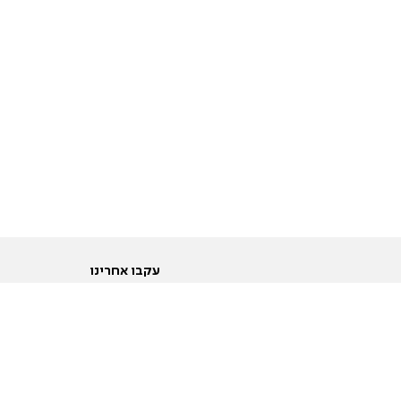
עקבו אחרינו
ות
טוויטר
ם הריון ולידה
פייסבוק
ום לקראת נישואין וזוגיות
אינסטגרם
ום צעירים מעל עשרים
יוטיוב