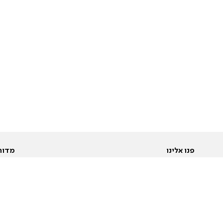
פנו אלינו
מדור
אודות
Pусский
חד
יצירת קשר
عربية
מב
פרסמו אצלנו
בי
תנאי שימוש
פו