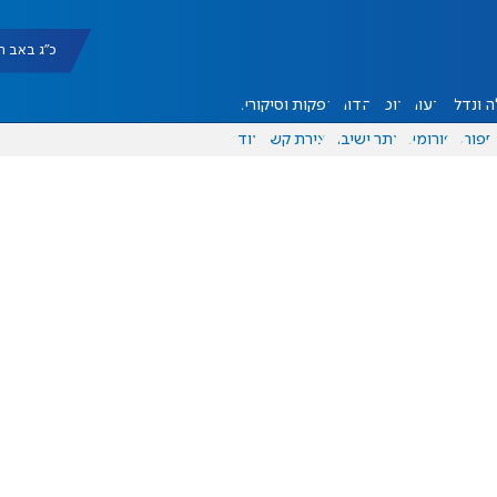
כ"ג באב תשפ"ו |
 ונדל"ן
דעות
אוכל
יהדות
הפקות וסיקורים
ספורט
פורומים
אתר ישיבה
יצירת קשר
עוד