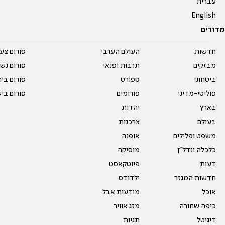
עברית
English
מדורים
חדשות
העולם הערבי
פורום צע
מבזקים
תרבות ופנאי
פורום נשו
ביטחוני
ספורט
פורום בי
פוליטי-מדיני
פורומים
פורום בי
בארץ
יהדות
בעולם
צרכנות
משפט ופלילים
אופנה
כלכלה ונדל"ן
מוסיקה
דעות
פיוטקאסט
חדשות המגזר
ילדודס
אוכל
מודעות אבל
כיפה שחורה
מזג אוויר
דיגיטל
תגיות