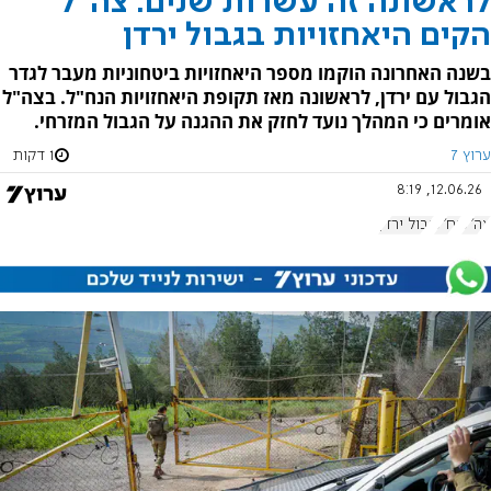
לראשונה זה עשרות שנים: צה"ל
הקים היאחזויות בגבול ירדן
בשנה האחרונה הוקמו מספר היאחזויות ביטחוניות מעבר לגדר
הגבול עם ירדן, לראשונה מאז תקופת היאחזויות הנח"ל. בצה"ל
אומרים כי המהלך נועד לחזק את ההגנה על הגבול המזרחי.
ערוץ 7
1 דקות
12.06.26, 8:19
צה"ל
נח"ל
גבול ירדן