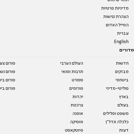
תנאי שימוש
מדיניות פרטיות
הצהרת נגישות
המייל האדום
עברית
English
מדורים
חדשות
העולם הערבי
פורום צע
מבזקים
תרבות ופנאי
פורום נשו
ביטחוני
ספורט
פורום בי
פוליטי-מדיני
פורומים
פורום בי
בארץ
יהדות
בעולם
צרכנות
משפט ופלילים
אופנה
כלכלה ונדל"ן
מוסיקה
דעות
פיוטקאסט