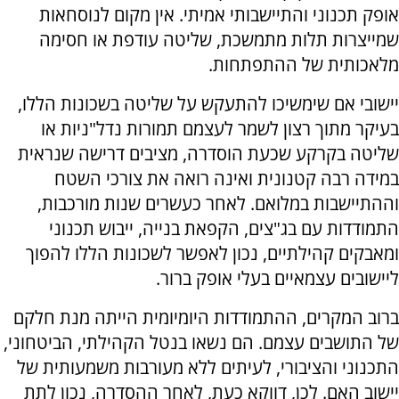
אופק תכנוני והתיישבותי אמיתי. אין מקום לנוסחאות
שמייצרות תלות מתמשכת, שליטה עודפת או חסימה
מלאכותית של ההתפתחות.
יישובי אם שימשיכו להתעקש על שליטה בשכונות הללו,
בעיקר מתוך רצון לשמר לעצמם תמורות נדל"ניות או
שליטה בקרקע שכעת הוסדרה, מציבים דרישה שנראית
במידה רבה קטנונית ואינה רואה את צורכי השטח
וההתיישבות במלואם. לאחר כעשרים שנות מורכבות,
התמודדות עם בג"צים, הקפאת בנייה, ייבוש תכנוני
ומאבקים קהילתיים, נכון לאפשר לשכונות הללו להפוך
ליישובים עצמאיים בעלי אופק ברור.
ברוב המקרים, ההתמודדות היומיומית הייתה מנת חלקם
של התושבים עצמם. הם נשאו בנטל הקהילתי, הביטחוני,
התכנוני והציבורי, לעיתים ללא מעורבות משמעותית של
יישוב האם. לכן, דווקא כעת, לאחר ההסדרה, נכון לתת