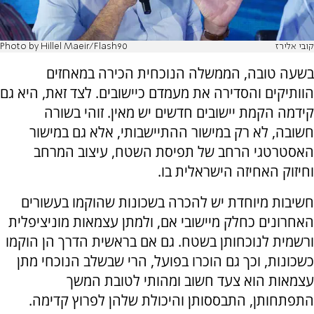
קובי אלירז
Photo by Hillel Maeir/Flash90
בשעה טובה, הממשלה הנוכחית הכירה במאחזים
הוותיקים והסדירה את מעמדם כיישובים. לצד זאת, היא גם
קידמה הקמת יישובים חדשים יש מאין. זוהי בשורה
חשובה, לא רק במישור ההתיישבותי, אלא גם במישור
האסטרטגי הרחב של תפיסת השטח, עיצוב המרחב
וחיזוק האחיזה הישראלית בו.
חשיבות מיוחדת יש להכרה בשכונות שהוקמו בעשורים
האחרונים כחלק מיישובי אם, ולמתן עצמאות מוניציפלית
ורשמית לנוכחותן בשטח. גם אם בראשית הדרך הן הוקמו
כשכונות, וכך גם הוכרו בפועל, הרי שבשלב הנוכחי מתן
עצמאות הוא צעד חשוב ומהותי לטובת המשך
התפתחותן, התבססותן והיכולת שלהן לפרוץ קדימה.