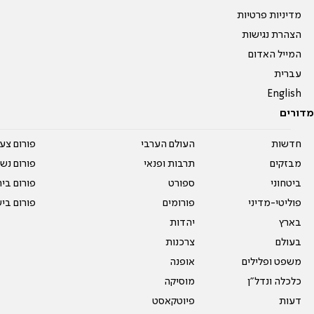
מדיניות פרטיות
הצהרת נגישות
המייל האדום
עברית
English
מדורים
חדשות
העולם הערבי
פורום צע
מבזקים
תרבות ופנאי
פורום נשו
ביטחוני
ספורט
פורום בי
פוליטי-מדיני
פורומים
פורום בי
בארץ
יהדות
בעולם
צרכנות
משפט ופלילים
אופנה
כלכלה ונדל"ן
מוסיקה
דעות
פיוטקאסט