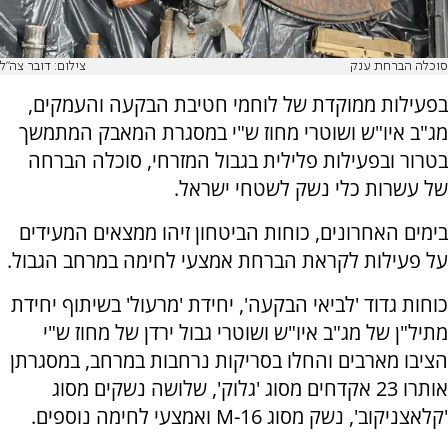
סוכלה הברחת ענק
צילום: דובר צה"ל
בפעילות ממוקדת של לוחמי חטיבת הבקעה והעמקים,
מג"ב איו"ש ושוטרי מחוז ש"י במסגרת המאבק המתמשך
בטרור ובפעילות פלילית בגבול המזרחי, סוכלה הברחה
של עשרות כלי נשק לשטחי ישראל.
בימים האחרונים, כוחות הביטחון זיהו ממצאים המעידים
על פעילות לקראת הברחת אמצעי לחימה במרחב הגבול.
כוחות גדוד 'לביאי הבקעה', יחידת 'מרעול' בשיתוף יחידת
מתיל"ן של מג"ב איו"ש ושוטרי גבול ירדן של מחוז ש"י
הציבו מארבים והחלו בסריקות נרחבות במרחב, במסגרתן
אותרו 23 אקדחים מסוג 'גלוק', שלושה נשקים מסוג
'קלאצניקוב', נשק מסוג M-16 ואמצעי לחימה נוספים.