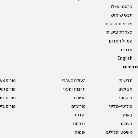
פרסמו אצלנו
תנאי שימוש
מדיניות פרטיות
הצהרת נגישות
המייל האדום
עברית
English
מדורים
חדשות
העולם הערבי
פורום צע
מבזקים
תרבות ופנאי
פורום נשו
ביטחוני
ספורט
פורום בי
פוליטי-מדיני
פורומים
פורום בי
בארץ
יהדות
בעולם
צרכנות
משפט ופלילים
אופנה