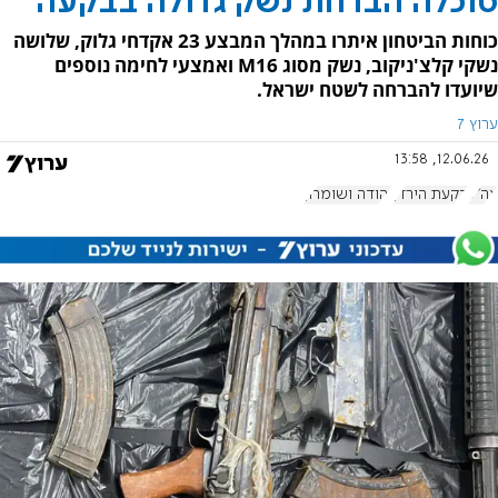
סוכלה הברחת נשק גדולה בבקעה
כוחות הביטחון איתרו במהלך המבצע 23 אקדחי גלוק, שלושה
נשקי קלצ'ניקוב, נשק מסוג M16 ואמצעי לחימה נוספים
שיועדו להברחה לשטח ישראל.
ערוץ 7
12.06.26, 13:58
צה"ל
בקעת הירדן
יהודה ושומרון