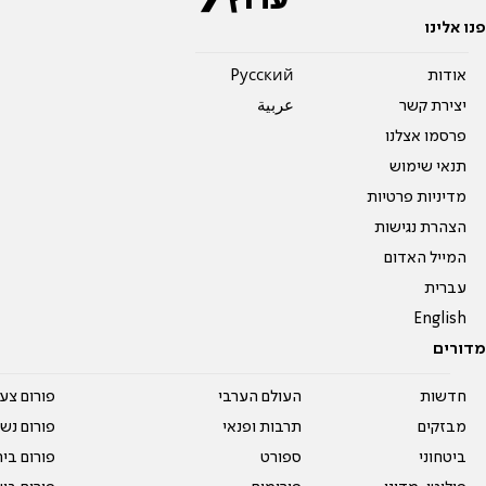
פנו אלינו
אודות
Pусский
יצירת קשר
عربية
פרסמו אצלנו
תנאי שימוש
מדיניות פרטיות
הצהרת נגישות
המייל האדום
עברית
English
מדורים
חדשות
העולם הערבי
פורום צע
מבזקים
תרבות ופנאי
פורום נשו
ביטחוני
ספורט
פורום בי