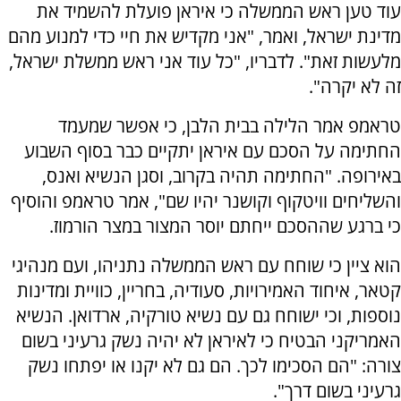
עוד טען ראש הממשלה כי איראן פועלת להשמיד את
מדינת ישראל, ואמר, "אני מקדיש את חיי כדי למנוע מהם
מלעשות זאת". לדבריו, "כל עוד אני ראש ממשלת ישראל,
זה לא יקרה".
טראמפ אמר הלילה בבית הלבן, כי אפשר שמעמד
החתימה על הסכם עם איראן יתקיים כבר בסוף השבוע
באירופה. "החתימה תהיה בקרוב, וסגן הנשיא ואנס,
והשליחים וויטקוף וקושנר יהיו שם", אמר טראמפ והוסיף
כי ברגע שההסכם ייחתם יוסר המצור במצר הורמוז.
הוא ציין כי שוחח עם ראש הממשלה נתניהו, ועם מנהיגי
קטאר, איחוד האמירויות, סעודיה, בחריין, כוויית ומדינות
נוספות, וכי ישוחח גם עם נשיא טורקיה, ארדואן. הנשיא
האמריקני הבטיח כי לאיראן לא יהיה נשק גרעיני בשום
צורה: "הם הסכימו לכך. הם גם לא יקנו או יפתחו נשק
גרעיני בשום דרך".