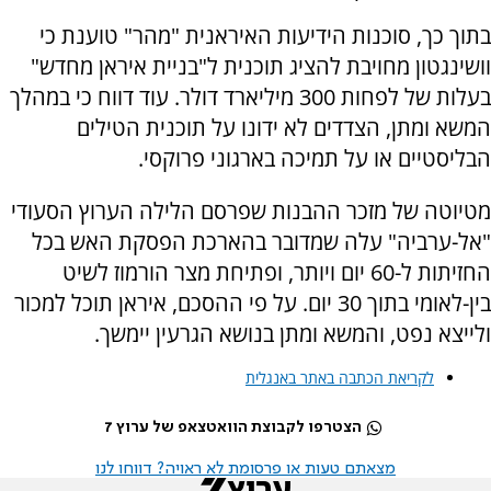
בתוך כך, סוכנות הידיעות האיראנית "מהר" טוענת כי
וושינגטון מחויבת להציג תוכנית ל"בניית איראן מחדש"
בעלות של לפחות 300 מיליארד דולר. עוד דווח כי במהלך
המשא ומתן, הצדדים לא ידונו על תוכנית הטילים
הבליסטיים או על תמיכה בארגוני פרוקסי.
מטיוטה של מזכר ההבנות שפרסם הלילה הערוץ הסעודי
"אל-ערביה" עלה שמדובר בהארכת הפסקת האש בכל
החזיתות ל-60 יום ויותר, ופתיחת מצר הורמוז לשיט
בין-לאומי בתוך 30 יום. על פי ההסכם, איראן תוכל למכור
ולייצא נפט, והמשא ומתן בנושא הגרעין יימשך.
לקריאת הכתבה באתר באנגלית
הצטרפו לקבוצת הוואטצאפ של ערוץ 7
מצאתם טעות או פרסומת לא ראויה? דווחו לנו