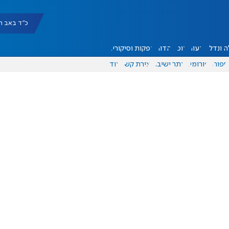
כ"ד באב תשפ"ו |
 ונדל"ן
דעות
אוכל
יהדות
הפקות וסיקורים
ספורט
פורומים
אתר ישיבה
יצירת קשר
עוד