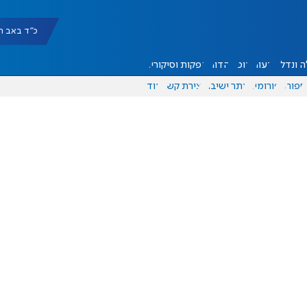
כ"ד באב תשפ"ו |
 ונדל"ן
דעות
אוכל
יהדות
הפקות וסיקורים
ספורט
פורומים
אתר ישיבה
יצירת קשר
עוד