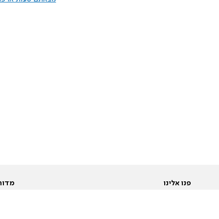
פנו אלינו
מדור
אודות
Pусский
חד
יצירת קשר
عربية
מב