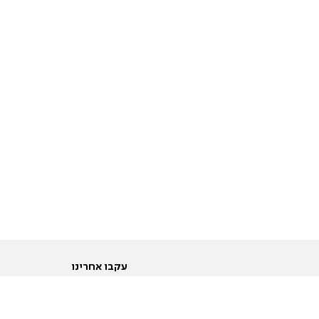
עקבו אחרינו
ות
טוויטר
ם הריון ולידה
פייסבוק