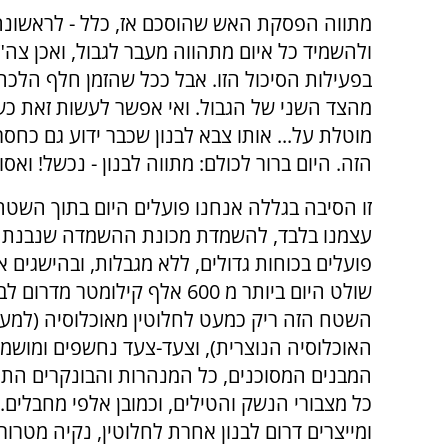
ולהשמיד כל איום מתהווה מעבר לגבול, ואכן צה"
בפעילות הסיכול הזו. אבל ככל שהזמן חלף הלכ
מהצד השני של הגבול. ואי אפשר לעשות זאת כ
מוטלת על... אותו צבא לבנון שכבר ידוע גם כחסר
הזה. היום ברור לכולם: מתווה לבנון - נכשל! ואסור
זו הסיבה בגללה אנחנו פועלים היום בתוך השטח
עצמנו בלבד, להשמדת מכונת ההשמדה שנבנתה 
פועלים בכוחות גדולים, ללא מגבלות, ובהישגים א
שולט היום ביותר מ 600 אלף קילומטר מדר
השטח הזה ריק כמעט לחלוטין מאוכלוסיה (למע
האוכלוסיה הנוצרית), וצעד-צעד נחשפים ומושמד
המבנים המסוכנים, כל המנהרות והבונקרים התת
כל מצבורי הנשק והטילים, וכמובן אלפי מחבלים. 
ומייצרים דרום לבנון אחרת לחלוטין, נקיה מטרו