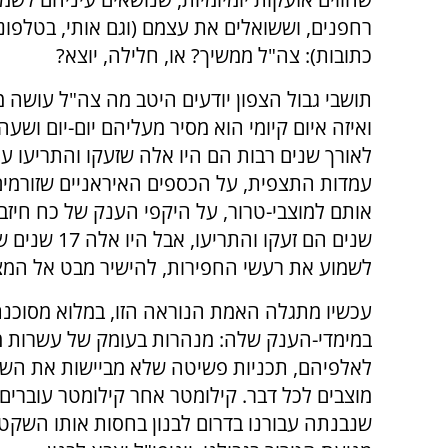
רחפנים, וששואלים את עצמם (וגם אותי, בטלפונ
כתובות): צה"ל ממשיך? או, חלילה, יוצא?
תושבי גבול הצפון יודעים היטב מה צה"ל עושה מ
ואיזה איום קיומי הוא מסיר מעליהם יום-יום ושע
לאורך שנים רבות הם היו אלה שזעקו והתריעו 
עמדות התצפית, על הכספים האיראניים שזורמי
שנים הם זעק
לשמוע את רעשי החפירות, להישיר מבט אל המצ
עכשיו מתגלה האמת הנוראה הזו, במלוא מסוכנ
במימדי-הענק שלה: מנהרות בעומק של עשרות מט
לאלפיהם, תכניות פשיטה שלא מביישות את השבי
מוצבים לכל דבר. קילומטר אחר קילומטר עוברים
שנבנתה עבורנו בדרום לבנון בחסות אותו השקט