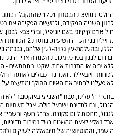
מניעת הטרור בגבולנו: יוניפי"ל וצבא לבנון.
החלטת מועצת הבטחון 1701 שהתקבל
לבנון השניה הפקידה, ולמעשה הפקירה את בטחו
חיל-או"ם קיקיוני בשם יוניפיל, ובידי צבא לבנון, 
מחייליו בני העדה השיעית. בחסות
הללו, ובהעלמת-עין גלויה-לעין שלהם, נבנתה בלב
ובדרום לבנון בפרט, מכונת השמדה אדירה נגדנו, 
ללא יריה או התגרות אחת. שקט, מתחמשים - ה
לכוחות חיזבאללה. ואנחנו - כבולים לאותה החל
לא פעלנו להסיר את האיום ההולך ומתעצם על גב
בחסדי ה' עלינו, טבח "השביעי באוקטובר" לא הת
הגבול, וגם למדינת ישראל כולה. אבל תשתיות ה
לגבול, מחכות ליום פקודה. צה"ל חשף והשמיד א
אבל נאלץ לצאת מהשטח בשל נסיבות מדיניות, כ
הושמד, והמוטיווציה של חיזבאללה לשיקום ולה