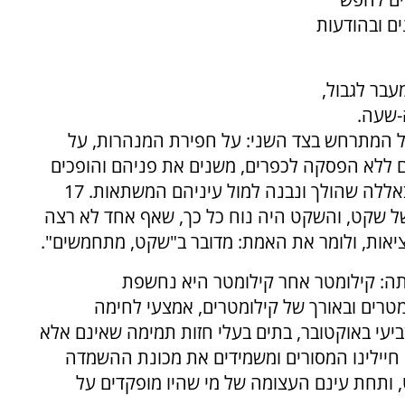
ים ובהודעות
עבר לגבול,
ה-שעה.
על המתרחש בצד השני: על חפירת המנהרות, על
ם ללא הפסקה לכפרים, משנים את פניהם והופכים
אותם למוצבי-טרור, על היקפי הענק של כח חיזבאללה שהולך ונבנה למול עיניהם המשתאות. 17
ו והתריעו, אבל היו אלה 17 שנים של שקט, והשקט היה נוח כל כך, שאף אחד לא רצה
יאות, ולומר את האמת: מדובר ב"שקט, מתחמשים".
תה: קילומטר אחר קילומטר היא נחשפת
רים ובאורך של קילומטרים, אמצעי לחימה
עי באוקטובר, בתים בעלי חזות תמימה שאינם אלא
 חיילינו המסורים ומשמידים את מכונת ההשמדה
, ותחת עינם העצומה של מי שהיו מופקדים על