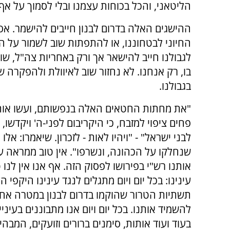
הליטאני, והכל בכוחות עצמנו ובלי לסמוך על אף 
ההישגים האלה בדרום לבנון חייבים להישמר. אס
החיוני לבטחוננו, או להתפתות שוב לשמור על ה
לגבולנו חייב להישאר אך ורק באחריות צה"ל, שו
בגבולנו.
"את מחתות החטאים האלה בנפשותם, ועשו אותם
פחים ציפוי למזבח, כי היקריבום לפני-ה' ויקדשו, ו
לבני ישראל" - "ויהיו לאות - לזכרון. שיאמרו: אלו 
שנחלקו על הכהונה, ונשרפו". אין טוב ממראה עי
אותנו רש"י בפירושו לפסוק הזה. אף אנו אין לנו
עינינו: בכל יום ויום מתגלים לנגד עינינו היקפי 
תשתיות הטרור שהוקמו בדרום לבנון במטרה אחת
להשמיד אותנו. בכל יום ויום אנו מתבוננים בעינ
בעוד ועוד אותות, סימנים ברורים וזועקים, המבהי