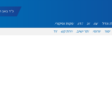
כ"ד באב תשפ"ו |
 ונדל"ן
דעות
אוכל
יהדות
הפקות וסיקורים
ספורט
פורומים
אתר ישיבה
יצירת קשר
עוד