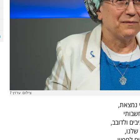
צילום: ערוץ 7
 נמצאת,
חשבותי
ים ולדובב,
שלנו,
מים לחפש