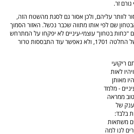
גורם זר.
ור לוותר עליהם, ולכן אסור גם לסגת מהשטח הזה,
בטחון שם לפי אותו מתווה שכבר נכשל. האזור הסמוך
ם "כחות בטחון" עוצמי-עיניים לא יפקחו על המתרחש
בו, רק אנחנו. לא נחזור שוב לאיוולת ולהפקרה של החלטה 1701, ולא נאפשר עוד התבססות טרור
 ריקועי
יהיו לאות
היו מאותן
ניים - מלמד
 טוב ממראה
הענק של
 בלבד:
יים משתאות
רים לנו למה