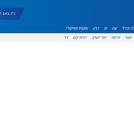
כ"ג באב תשפ"ו |
 ונדל"ן
דעות
אוכל
יהדות
הפקות וסיקורים
ספורט
פורומים
אתר ישיבה
יצירת קשר
עוד