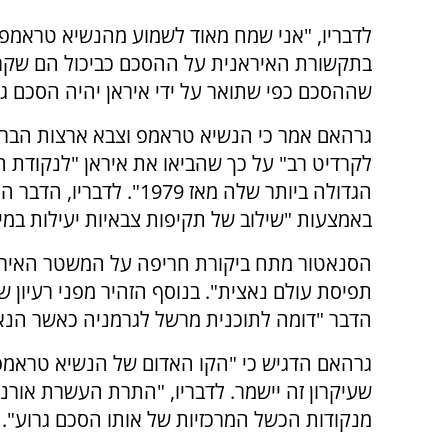
לדבריו, "אני שמח מאוד לשמוע מהנשיא טראמפ כ
בתקשורת האיראנית על ההסכם כביכול הם שקרי
שההסכם כפי שתואר על ידי איראן יהיה הסכם גר
גרהאם אמר כי הנשיא טראמפ וצבא ארצות הברית
לקרדיט רב" על כך שהביאו את איראן "לנקודת 
הגדולה ביותר שלה מאז 1979". לדבריו, הד
באמצעות "שילוב של תקיפות צבאיות יעילות במיו
הסנאטור מתח ביקורת חריפה על המשטר האיראני 
הדבר "דומה לתוכנית מרשל לגרמניה כאשר הנאצי
גרהאם הדגיש כי "הקו האדום של הנשיא טראמפ ה
שעיקרון זה יישמר. לדבריו, "התרת העשרת אורנ
מנקודות הכשל המרכזיות של אותו הסכם גרוע".