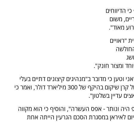
י הדיווחים
ים, משום
וע מאוד".
 "ראויים
החולשה
בר הושג
חד ומצור חונק".
וטען כי מדובר ב"מנהיגים קיצונים דתיים בעלי
תפיסת עולם נאצית". בנוסף הזהיר מפני רעיון של קרן שיקום בהיקף של 300 מיליארד דולר, ואמר כי
ם עדיין בשלטון".
יה ונותר - אפס העשרה", והוסיף כי הוא מקווה
יום לאיראן במסגרת הסכם הגרעין הייתה אחת