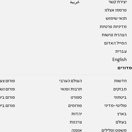
יצירת קשר
عربية
פרסמו אצלנו
תנאי שימוש
מדיניות פרטיות
הצהרת נגישות
המייל האדום
עברית
English
מדורים
חדשות
העולם הערבי
פורום צע
מבזקים
תרבות ופנאי
פורום נשו
ביטחוני
ספורט
פורום בי
פוליטי-מדיני
פורומים
פורום בי
בארץ
יהדות
בעולם
צרכנות
משפט ופלילים
אופנה