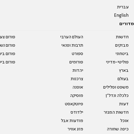
עברית
English
מדורים
חדשות
העולם הערבי
פורום צע
מבזקים
תרבות ופנאי
פורום נשו
ביטחוני
ספורט
פורום בי
פוליטי-מדיני
פורומים
פורום בי
בארץ
יהדות
בעולם
צרכנות
משפט ופלילים
אופנה
כלכלה ונדל"ן
מוסיקה
דעות
פיוטקאסט
חדשות המגזר
ילדודס
אוכל
מודעות אבל
כיפה שחורה
מזג אוויר