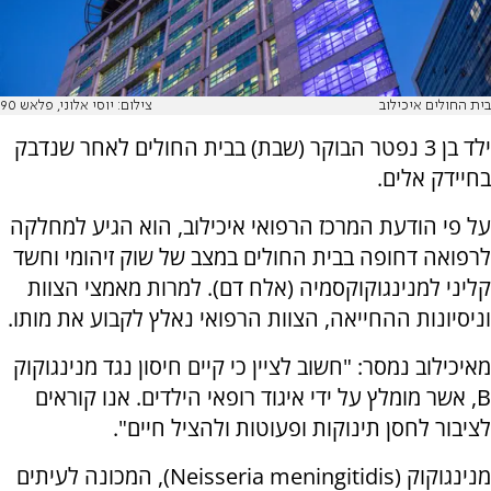
בית החולים איכילוב
צילום: יוסי אלוני, פלאש 90
ילד בן 3 נפטר הבוקר (שבת) בבית החולים לאחר שנדבק
בחיידק אלים.
על פי הודעת המרכז הרפואי איכילוב, הוא הגיע למחלקה
לרפואה דחופה בבית החולים במצב של שוק זיהומי וחשד
קליני למנינגוקוקסמיה (אלח דם). למרות מאמצי הצוות
וניסיונות ההחייאה, הצוות הרפואי נאלץ לקבוע את מותו.
מאיכילוב נמסר: "חשוב לציין כי קיים חיסון נגד מנינגוקוק
B, אשר מומלץ על ידי איגוד רופאי הילדים. אנו קוראים
לציבור לחסן תינוקות ופעוטות ולהציל חיים".
מנינגוקוק (Neisseria meningitidis), המכונה לעיתים