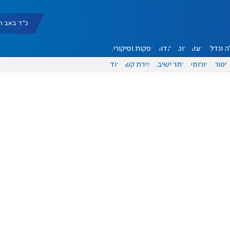
כ"ד באב תשפ"ו |
 ונדל"ן
דעות
אוכל
יהדות
הפקות וסיקורים
ספורט
פורומים
אתר ישיבה
יצירת קשר
עוד