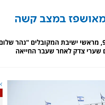
מאושפז במצב קשה
המקובל הרב רחמים עטיה, בן 94, מראשי ישיבת המקובלים "נהר שלו
ם שערי צדק לאחר שעבר החייאה
א