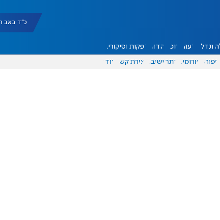
כ"ד באב תשפ"ו |
 ונדל"ן
דעות
אוכל
יהדות
הפקות וסיקורים
ספורט
פורומים
אתר ישיבה
יצירת קשר
עוד