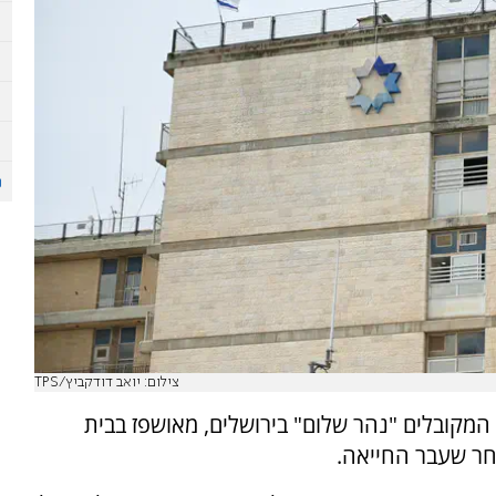
צילום: יואב דודקביץ/TPS
ה, בן 94, מראשי ישיבת המקובלים "נהר שלום" בירושלים, מאושפז בבית
חר שעבר החייאה.