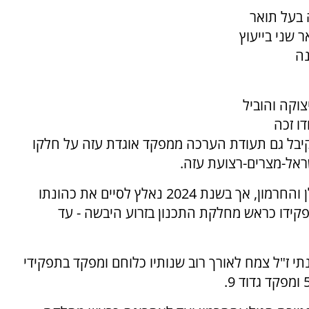
 בעל תואר
 שני בייעוץ
נה
וקה והוביל
ו זכה
קיבל גם תעודת הערכה ממפקד אוגדת עזה על חלקו
ראל-מצרים-רצועת עזה.
באוגוסט 2023 נכנס לתפקיד מפקד עוצבת הגולן והחרמון, אך בשנת 2024 נאלץ לסיים את כהונתו
פקידו כראש מחלקת התכנון בזרוע היבשה - עד
הברזל של חטיבה 401 נמסר: "נתי ז"ל צמח לאורך רוב שנותיו כלוחם ומפקד בתפקידי