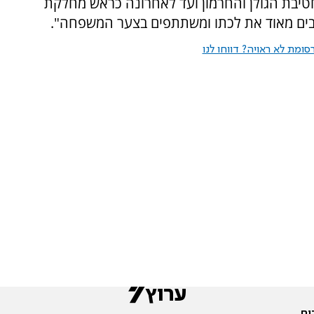
ין אג"ם אוגדה 162, כמפקד חטיבת הגולן והחרמון ועד לאחרונה כראש מחלקת
אבים מאוד את לכתו ומשתתפים בצער המשפחה".
ומת לא ראויה? דווחו לנו
ים