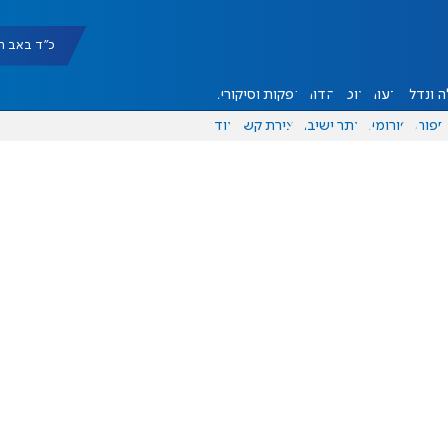
כ"ד באב תשפ"ו |
 ונדל"ן
דעות
אוכל
יהדות
הפקות וסיקורים
ספורט
פורומים
אתר ישיבה
יצירת קשר
עוד