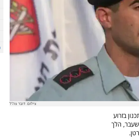
צילום: דובר צה"ל
נון בזרוע
שעבר, הלך