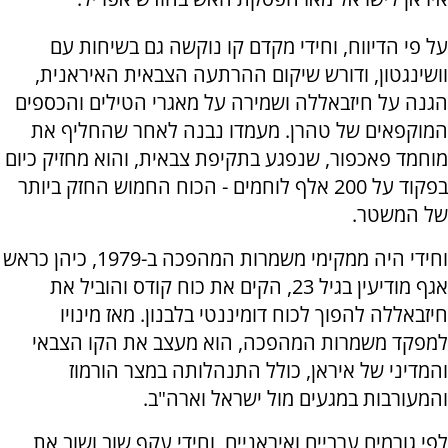
על פי הדיווח, וחידי מקדם קו נוקשה גם בשיחות עם
וושינגטון, ודורש שיקום ההרתעה הצבאית האיראנית,
הגנה על חיזבאללה ושמירה על מאגרי הטילים והכספים
המוקפאים של טהרן. מעמדו נבנה לאחר שהחליף את
מוחמד פאכפור, שנפגע בתקיפת צבאית, והוא מחזיק כיום
בפקוד על 200 אלף לוחמים - הכוח החמוש החזק ביותר
של המשטר.
וחידי היה ממקימי משמרות המהפכה ב-1979, כיהן כראש
אגף מודיעין בגיל 23, הקים את כוח קודס והוביל את
חיזבאללה להפוך לכוח דומיננטי בלבנון. מאז מינויו
למפקד משמרות המהפכה, הוא מעצב את הקו הצבאי
והמדיני של איראן, כולל התנהלותה במצר הורמוז
והמעורבות במגעים מול ישראל וארה"ב.
לפי גורמים ערביים ואיראניים, וחידי עקף שוב ושוב את