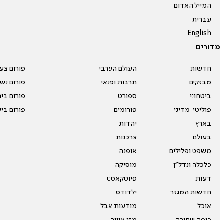
המייל האדום
עברית
English
מדורים
חדשות
העולם הערבי
פורום צע
מבזקים
תרבות ופנאי
פורום נשו
ביטחוני
ספורט
פורום בי
פוליטי-מדיני
פורומים
פורום בי
בארץ
יהדות
בעולם
צרכנות
משפט ופלילים
אופנה
כלכלה ונדל"ן
מוסיקה
דעות
פיוטקאסט
חדשות המגזר
ילדודס
אוכל
מודעות אבל