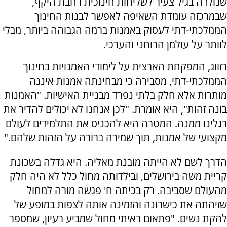
שנולדה בגיל צעיר לשליחות חינוכית רחבת היקף,
שבמרכזה עומדת השאיפה לאפשר לבנות החינוך
הממלכתי-דתי לעסוק באמנות ברמה הגבוהה ביותר, מבלי
לוותר על עולמן הרוחני והערכי.
רזווג, המפקחת הארצית על לימודי האמנויות בחינוך
הממלכתי-דתי, מסבירה כי מבחינתה אמנות איננה
מותרות אלא חלק בלתי נפרד מבניית האישיות. "האמנות
בונה זהות", היא אומרת. "לכן אנחנו לא יכולים להדיר את
רגלינו ממנה. המטרה היא להכניס את התלמידים לעולם
מקצועי של אמנות, תוך שמירה ברורה על הזהות שלהם."
הדרך לשם לא הייתה מובנת מאליה. היא גדלה בשכונת
קריית משה בירושלים, ובילדותה מחול כלל לא היה חלק
מהעולם שסביבה. רק בכיתה ח' פגשה מורה למחול
שזיהתה את כישרונה והזמינה אותה לצפות במופע של
להקת נשים. "פתאום ראיתי מחול שמביע רעיון, שמספר