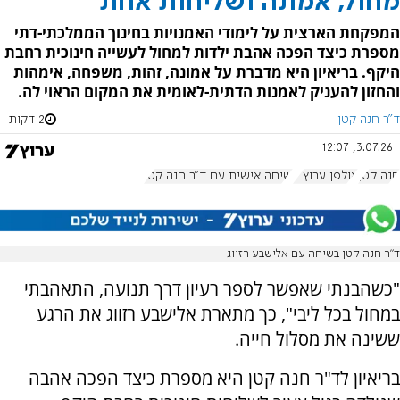
מחול, אמונה ושליחות אחת
המפקחת הארצית על לימודי האמנויות בחינוך הממלכתי-דתי
מספרת כיצד הפכה אהבת ילדות למחול לעשייה חינוכית רחבת
היקף. בריאיון היא מדברת על אמונה, זהות, משפחה, אימהות
והחזון להעניק לאמנות הדתית-לאומית את המקום הראוי לה.
ד"ר חנה קטן
2 דקות
3.07.26, 12:07
חנה קטן
אולפן ערוץ 7
שיחה אישית עם ד"ר חנה קטן
ד”ר חנה קטן בשיחה עם אלישבע רזווג
"כשהבנתי שאפשר לספר רעיון דרך תנועה, התאהבתי
במחול בכל ליבי", כך מתארת אלישבע רזווג את הרגע
ששינה את מסלול חייה.
בריאיון לד"ר חנה קטן היא מספרת כיצד הפכה אהבה