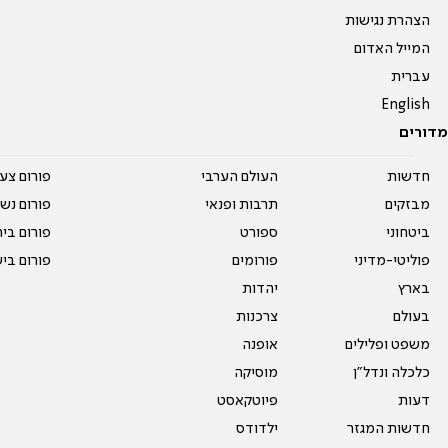
הצהרת נגישות
המייל האדום
עברית
English
מדורים
חדשות
העולם הערבי
פורום צע
מבזקים
תרבות ופנאי
פורום נשו
ביטחוני
ספורט
פורום בי
פוליטי-מדיני
פורומים
פורום בי
בארץ
יהדות
בעולם
צרכנות
משפט ופלילים
אופנה
כלכלה ונדל"ן
מוסיקה
דעות
פיוטקאסט
חדשות המגזר
ילדודס