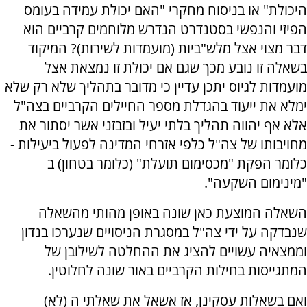
היכולת" או בניסוח מחקרי "האם יכולת עמידה בעומס
הפיזי והנפשי בסטנדרט הנדרש מלוחמים קרביים הוא
דבר מצוי אצל מלש"ביות (מועמדות לשירות)? המיקוד
בשאלה זו נובע מכך שגם אם יכולת זו נמצאת אצל
מועמדות לגיוס יתכן עדיין כי מדובר בתהליך שלא רק שלא
ימלא את ייעוד בהגדלת מספר החיילים הקרביים בצה"ל
אלא אף יהווה תהליך בלתי יעיל ובזבזני אשר יסתור את
מחויבותו של צה"ל כלפי אזרחי המדינה לפעול ביעילות -
כלומר הפקת "מכסימום תועלת" (כלומר בטחון) ב
"מינימום השקעה".
השאלה המוצעת כאן שונה באופן מהותי מהשאלה
שנבדקה על ידי צה"ל במסגרת הניסויים שנערכו בנדון
וממצאיה עשויים להציג את ההחלטה לשילובן של
המתגייסות בחילות הקרביים באור שונה לחלוטין.
ואם בשאלות עסקינן, אז אשאל את שאלתי ה (לא)