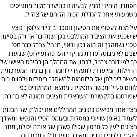
הפתרון היחידי הזמין לבעיה זו בהיעדר מקור מתגייסים
משמעותי אחר להגדלת הכוח הלוחם של צה"ל.
על מנת לעטוף את הטיעון הטכני ב"נייר צלופן" נוצץ
שישכנע את הציבור המתלבט בכך שמדובר אך ורק בטיעון
טכני ושמהלך זה הוא נכון וראוי, מנהל צה"ל כבר מס'
שנים לא מבוטל סדרת מחקרי הערכה (פיילוט) שנועדו,
כך לפי דובר צה"ל, לבחון את המהלך הן בהיבט האישי של
החיילות המיועדות לתפקידי לוחמה והן ברמה המערכתית
באשר ליכולתן של הלוחמות להשתלב ביחידות ולהוות כוח
לוחם פעיל ומכשר לתפקידו. ממצאי המחקרים כפי
שפורסמו בתקשורת הישראלית מציגים תמונה לא ברורה.
מצד אחד מביאים נתונים המהללים את יכולתן של הבנות
לעמוד באופן שוויוני במטלות ובעומס הפיזי והנפשי ומאידך
מציגים לעין כל סרטון שכולו כשלון של אותה יכולת, מחד
טוענים לזיוף נתונים ומאידך טוענים להנמכת הרף.