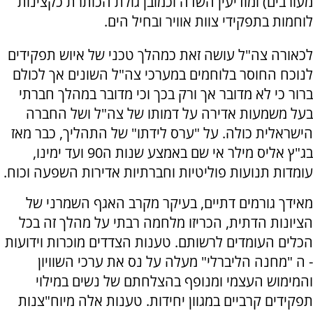
מעורבים) ומודיעין השדה וכמובן גולת הכותרת כקצינות
לוחמות בתפקידי צוות אוויר ובחיל הים.
לכאורה צה"ל עושה זאת כמהלך טכני של איוש תפקידים
לנוכח החוסר בלוחמים במערכי צה"ל השונים אך לכולם
ברור כי לא מדובר אך ורק בכך וכי מדובר במהלך חברתי
בעל משמעות אדירה על דמותו של צה"ל ושל החברה
הישראלית כולה. על "ערס לידתו" של התהליך, כבר מאז
בג"ץ אליס מילר אי שם באמצע שנות ה90 ועד ימינו,
עומדות תנועות פוליטיות וחברתיות אדירות השפעה וכוח.
מאידך גורמים דתיים, בעיקר מקרב האגף השמרני של
הציונות הדתית, הכריזו מלחמה רבתי על מהלך זה בכל
הכלים העומדים לרשותם. טענות הצדדים מוכרות וידועות
- ה "מחנה הליברלי" מעלה על נס את ערכי השוויון
והמימוש העצמי ומנופף בהצלחתם של נשים במילוי
תפקידים קרביים במגוון יחידות. טענות אלה מיוח"צנות