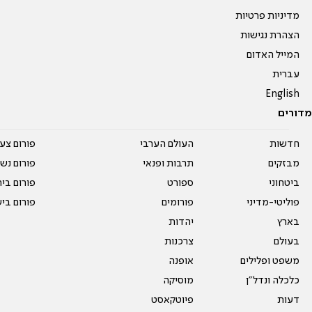
מדיניות פרטיות
הצהרת נגישות
המייל האדום
עברית
English
מדורים
חדשות
העולם הערבי
פורום צע
מבזקים
תרבות ופנאי
פורום נשו
ביטחוני
ספורט
פורום בי
פוליטי-מדיני
פורומים
פורום בי
בארץ
יהדות
בעולם
צרכנות
משפט ופלילים
אופנה
כלכלה ונדל"ן
מוסיקה
דעות
פיוטקאסט