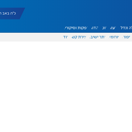
כ"ה באב תשפ"ו |
 ונדל"ן
דעות
אוכל
יהדות
הפקות וסיקורים
ספורט
פורומים
אתר ישיבה
יצירת קשר
עוד