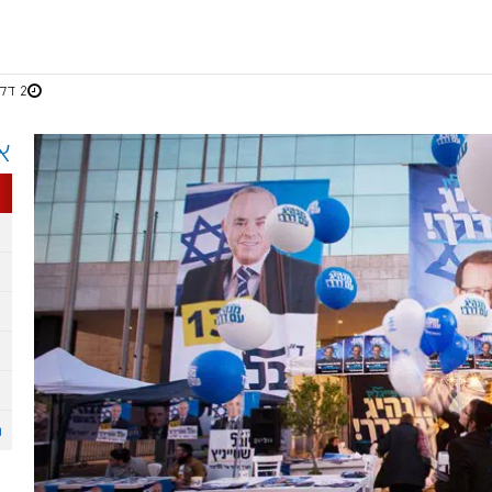
2 דקות
א