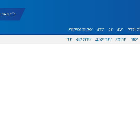
כ"ז באב תשפ"ו 
 ונדל"ן
דעות
אוכל
יהדות
הפקות וסיקורים
ספורט
פורומים
אתר ישיבה
יצירת קשר
עוד