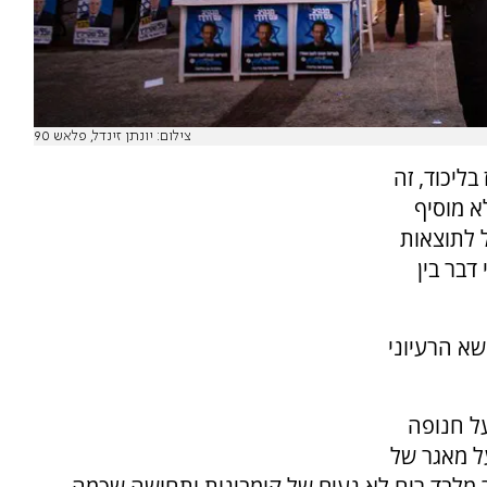
צילום: יונתן זינדל, פלאש 90
בליכוד, זה
א מוסיף
ל לתוצאות
דבר בין
שא הרעיוני
על חנופה
ל מאגר של
בר מלבד ריח לא נעים של קומבינות ותחושה שכמה