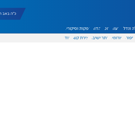
כ"ה באב תשפ"ו |
 ונדל"ן
דעות
אוכל
יהדות
הפקות וסיקורים
ספורט
פורומים
אתר ישיבה
יצירת קשר
עוד