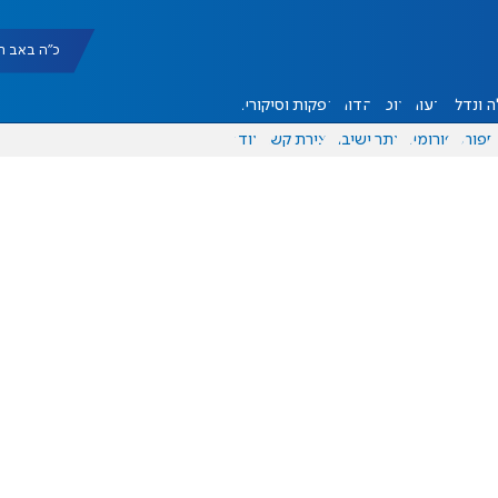
כ"ה באב תשפ"ו |
 ונדל"ן
דעות
אוכל
יהדות
הפקות וסיקורים
ספורט
פורומים
אתר ישיבה
יצירת קשר
עוד