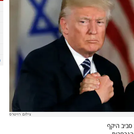
צילום: רויטרס
 סביב היקף