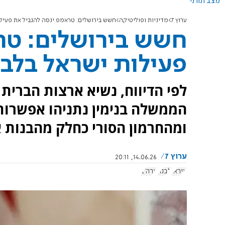
מצב תורני
ערוץ 7
מדיניות ופוליטיקה
חשש בירושלים: טראמפ ינסה להגביל את פעילו
חשש בירושלים: טר
פעילות ישראל בלבנ
לפי הדיווח, נשיא ארצות הברי
הממשלה בנימין נתניהו אפשרות 
ומהחרמון הסורי כחלק מהבנות אז
ערוץ 7
14.06.26, 20:11
איראן
לבנון
ארה"ב