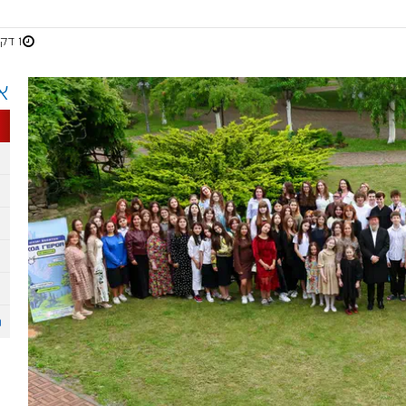
1 דקות
א