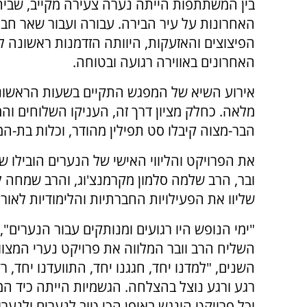
בין המשתתפות הייתה נערה צעירה מקייב, שבי
האחרונות על עיר הבירה. עבורה ועבור שאר חב
הפיצוצים והאזעקות, היוותה הזדמנות ראשונה ל
האחרונים באווירה רגועה ובטוחה.
אירוע השיא של המפגש התקיים בשעות הראשונו
מלאה. כחלק מציון דרך זה, העניקו השלוחים וה
הבר-מצוה קיבלו סט תפילין מהודר, וכלות בת-ה
את הפרויקט והליווי האישי של הנערים הובילו 
ובר, הרב שלמה סלמון מקרמנצ'וג, והרב שמחה לב
שליוו את הפעילויות החברתיות והלימודיות לאור
"ימי הנופש היו רגועים ומנותקים עבור הנערים",
השליח הרב וובר המלווה את פרויקט נערי המצוו
השנים, "למדנו יחד, חגגנו יחד, התוועדנו יחד, רק
רגע ורגע נוצל בהצלחה. הגשמיות הייתה כיד המל
וכל פרויקט הונגש באופן הכי טוב לנערים ולנערו