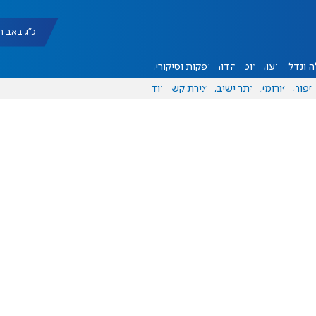
כ"ג באב תשפ"ו |
 ונדל"ן
דעות
אוכל
יהדות
הפקות וסיקורים
ספורט
פורומים
אתר ישיבה
יצירת קשר
עוד