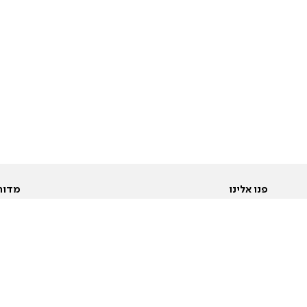
פנו אלינו
מדור
אודות
Pусский
חד
יצירת קשר
عربية
מב
פרסמו אצלנו
בי
תנאי שימוש
פו
מדיניות פרטיות
בא