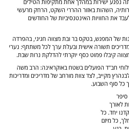
תה נפגע ישירות במהלך אחת מתקיפות הטילים
רותיה, השהות באזור ההררי השקט, הרחק מרעשי
עבד את החוויות האינטנסיביות של החודשים
ת של המפגש, בטקס בר ובת מצווה חגיגי, בהפרדה
מדריכים תשורה אישית ובעלת ערך לכל משתתף: נערי
מצווה קיבלו פמוט כסף יוקרתי להדלקת נרות שבת.
שלוחי חב"ד הפועלים בשטח באוקראינה: הרב משה
נהרץ מקייב, לצד צוות מורחב של מדריכים ומדריכות
ך כל סוף השבוע.
 סיפר
ת לאורך
דנו יחד. כל
ך, כל מיזם
ת. רגע